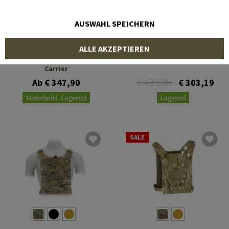
AUSWAHL SPEICHERN
BLUE FORCE GEAR
BLUE FORCE GEAR
ALLE AKZEPTIEREN
PLATEminus 6 Plate
PLATEminus V2 Carrier
Carrier
€ 439,90
Ab € 347,90
€ 303,19
Mehrheitl. Lagernd
Lagernd
SALE