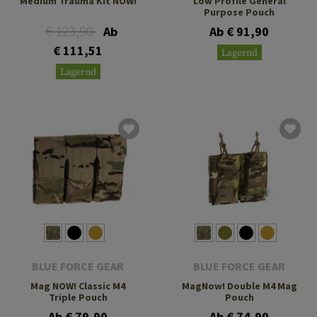
Medium Trauma Kit NOW!
Low Profile General
Purpose Pouch
€ 123,90
Ab
Ab € 91,90
€ 111,51
Lagernd
Lagernd
BLUE FORCE GEAR
BLUE FORCE GEAR
Mag NOW! Classic M4
MagNow! Double M4 Mag
Triple Pouch
Pouch
Ab € 79,90
Ab € 74,90