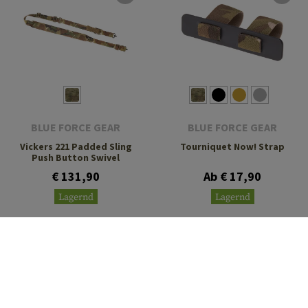
BLUE FORCE GEAR
BLUE FORCE GEAR
Vickers 221 Padded Sling
Tourniquet Now! Strap
Push Button Swivel
€ 131,90
Ab € 17,90
Lagernd
Lagernd