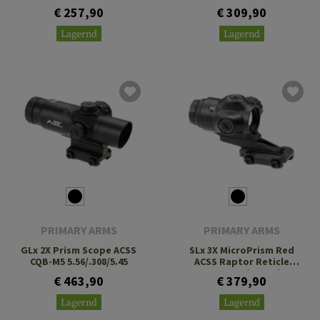
€ 257,90
€ 309,90
Lagernd
Lagernd
PRIMARY ARMS
PRIMARY ARMS
GLx 2X Prism Scope ACSS
SLx 3X MicroPrism Red
CQB-M5 5.56/.308/5.45
ACSS Raptor Reticle
Meter 5.56/.308 Win
€ 463,90
€ 379,90
Lagernd
Lagernd