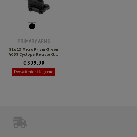
PRIMARY ARMS
SLx 1X MicroPrism Green
ACSS Cyclops Reticle Gen
II
€ 309,90
Derzeit nicht lagernd