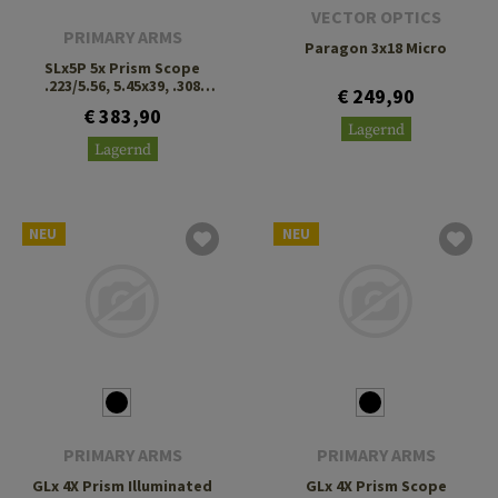
VECTOR OPTICS
PRIMARY ARMS
Paragon 3x18 Micro
SLx5P 5x Prism Scope
.223/5.56, 5.45x39, .308
€ 249,90
ACSS Gen III
€ 383,90
Lagernd
Lagernd
NEU
NEU
PRIMARY ARMS
PRIMARY ARMS
GLx 4X Prism Illuminated
GLx 4X Prism Scope