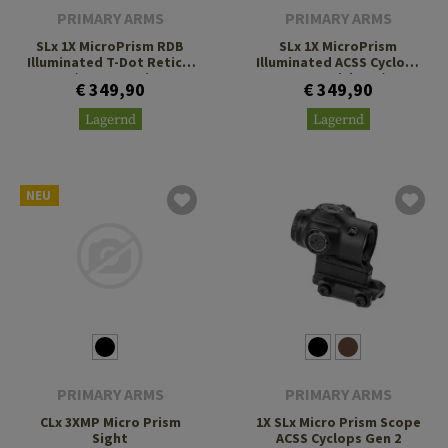
PRIMARY ARMS
PRIMARY ARMS
SLx 1X MicroPrism RDB
SLx 1X MicroPrism
Illuminated T-Dot Reticle
Illuminated ACSS Cyclops
H1/T1 Footprint
Gen 2 Reticle H1/T1
€ 349,90
€ 349,90
Footprint
Lagernd
Lagernd
NEU
PRIMARY ARMS
PRIMARY ARMS
CLx 3XMP Micro Prism
1X SLx Micro Prism Scope
Sight
ACSS Cyclops Gen 2