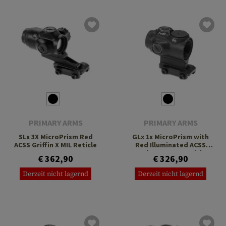
PRIMARY ARMS
PRIMARY ARMS
SLx 3X MicroPrism Red
GLx 1x MicroPrism with
ACSS Griffin X MIL Reticle
Red Illuminated ACSS
Cyclops Gen 3 Reticle
€ 362,90
€ 326,90
Derzeit nicht lagernd
Derzeit nicht lagernd