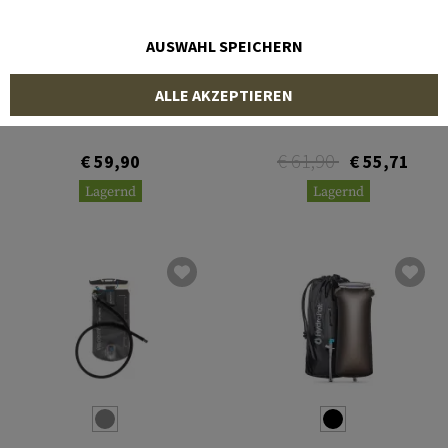
AUSWAHL SPEICHERN
HYDRAPAK
HYDRAPAK
ALLE AKZEPTIEREN
Pioneer 6L
Pioneer 10L
€ 61,90
€ 59,90
€ 55,71
Lagernd
Lagernd