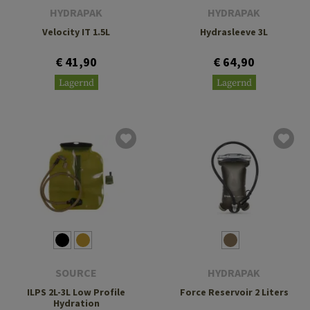
HYDRAPAK
HYDRAPAK
Velocity IT 1.5L
Hydrasleeve 3L
€ 41,90
€ 64,90
Lagernd
Lagernd
SOURCE
HYDRAPAK
ILPS 2L-3L Low Profile
Force Reservoir 2 Liters
Hydration