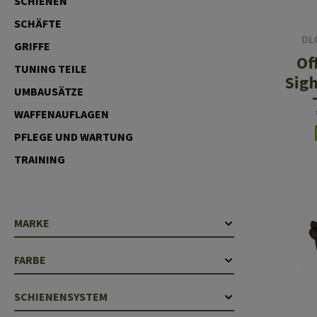
SCHIENEN
Hülsenauswurfschilde
Reinigungskits
SCHÄFTE
DL
GRIFFE
Laufhüllen
Of
TUNING TEILE
Gasblöcke
Sig
UMBAUSÄTZE
Abdeckungen für Verschlussöffnungen
WAFFENAUFLAGEN
Diverses
PFLEGE UND WARTUNG
TRAINING
MARKE
FARBE
SCHIENENSYSTEM