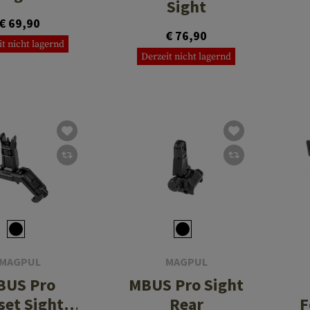
Sight
€ 69,90
€ 76,90
it nicht lagernd
Derzeit nicht lagernd
MAGPUL
MAGPUL
BUS Pro
MBUS Pro Sight
set Sight
Rear
F