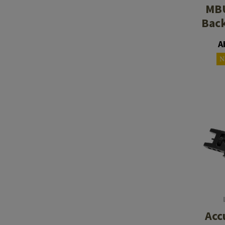
MBU
Back
A
N
Acc