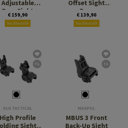
Adjustable
Offset Sight
Rear Sight
Rear
€ 159,90
€ 139,90
Nachbestellt
Nachbestellt
DLG TACTICAL
MAGPUL
High Profile
MBUS 3 Front
olding Sights
Back-Up Sight