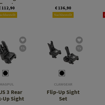
Front
€ 112,90
€ 136,90
achbestellt
Nachbestellt
MAGPUL
CLAWGEAR
S 3 Rear
Flip-Up Sight
-Up Sight
Set