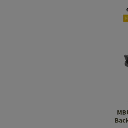
N
MBU
Back