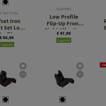
LEAPERS
G TACTICAL
Low Profile
fset Iron
Flip-Up Front
ht Set Low
Sight Allen Key
Profile
€ 47,90
Mount
€ 66,90
Lagernd
Lagernd
SA