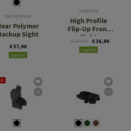
LEAPERS
IMI DEFENSE
High Profile
Rear Polymer
Flip-Up Front
Backup Sight
Sight
€ 36,90
€ 36,90
€ 57,90
Lagernd
Lagernd
LE