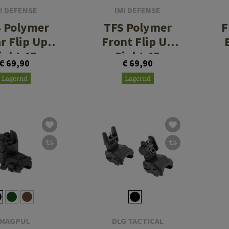
I DEFENSE
IMI DEFENSE
 Polymer
TFS Polymer
F
r Flip Up
Front Flip Up
ight 45
Sight 45
€ 69,90
€ 69,90
ees Offset
Degrees Offset
Lagernd
Lagernd
MAGPUL
DLG TACTICAL