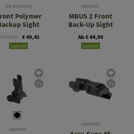
IMI DEFENSE
MAGPUL
ront Polymer
MBUS 2 Front
Backup Sight
Back-Up Sight
€ 54,90
€ 49,41
Ab € 44,90
Lagernd
Lagernd
LEAPERS
MAGPUL
Accu-Sync 45