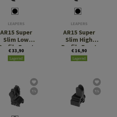
LEAPERS
LEAPERS
AR15 Super
AR15 Super
Slim Low
Slim High
Profile Front
Profile Front
€ 33,90
€ 16,90
Sight
Sight
Lagernd
Lagernd