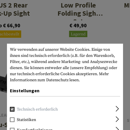
S 2 Rear
Low Profile
M
-Up Sight
Folding Sight
Set
b € 66,90
€ 49,90
achbestellt
Lagernd
Wir verwenden auf unserer Website Cookies. Einige von
ihnen sind technisch erforderlich (z.B. für den Warenkorb,
Filter, etc.), während andere Marketing- und Analysezwecke
SALE
dienen. Sie können entweder alle (unsere Empfehlung) oder
nur technisch erforderliche Cookies akzeptieren.
Mehr
Informationen zum Datenschutz lesen.
Einstellungen
Technisch erforderlich
LEAPERS
Statistiken
TRINITY FORCE
S
u-Sync 45
Metal QF BUIS