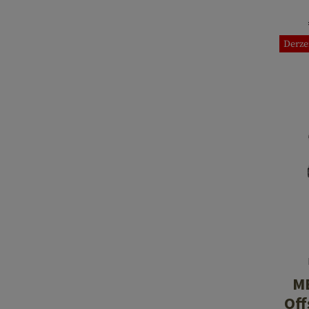
Derze
M
Off