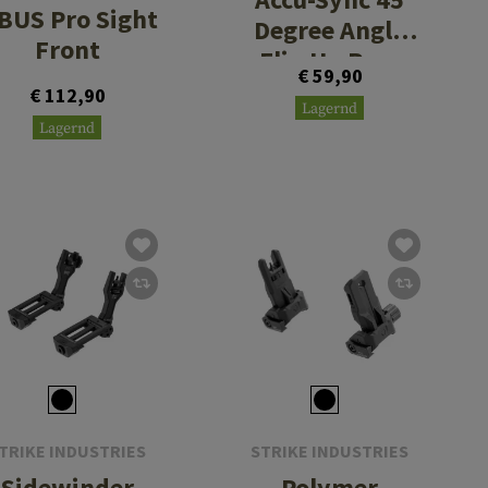
BUS Pro Sight
Degree Angle
Front
Flip Up Rear
€ 59,90
Sight
€ 112,90
Lagernd
Lagernd
TRIKE INDUSTRIES
STRIKE INDUSTRIES
Sidewinder
Polymer