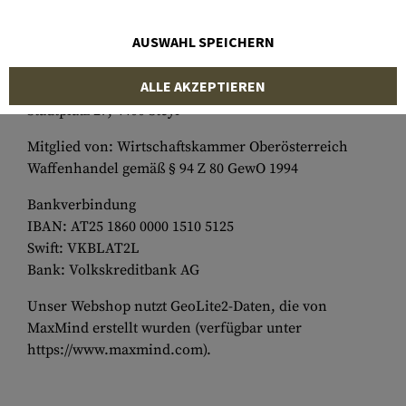
UID: ATU64998658
Firmenbuchnummer
: FN 325836x
AUSWAHL SPEICHERN
Handelsregistergericht
: Landesgericht Steyr,
Spitalskystrasse 1, 4400 Steyr
ALLE AKZEPTIEREN
Behörde gemäß ECG: Magistrat der Stadt Steyr,
Stadtplatz 27, 4400 Steyr
Mitglied von
: Wirtschaftskammer Oberösterreich
Waffenhandel gemäß § 94 Z 80 GewO 1994
Bankverbindung
IBAN: AT25 1860 0000 1510 5125
Swift: VKBLAT2L
Bank: Volkskreditbank AG
Unser Webshop nutzt GeoLite2-Daten, die von
MaxMind erstellt wurden (verfügbar unter
https://www.maxmind.com).