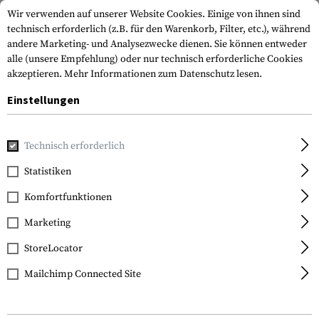
Wir verwenden auf unserer Website Cookies. Einige von ihnen sind
technisch erforderlich (z.B. für den Warenkorb, Filter, etc.), während
andere Marketing- und Analysezwecke dienen. Sie können entweder
alle (unsere Empfehlung) oder nur technisch erforderliche Cookies
akzeptieren.
Mehr Informationen zum Datenschutz lesen.
Einstellungen
Home
Service
Impressum
Technisch erforderlich
Statistiken
Impressum
Komfortfunktionen
TMH Trading -
GmbH
Marketing
Ennser Straße 39
StoreLocator
4407 Steyr-Gleink Österreich
Website:
Mailchimp Connected Site
https://www.armamat.com
E-Mail:
info@armamat.com