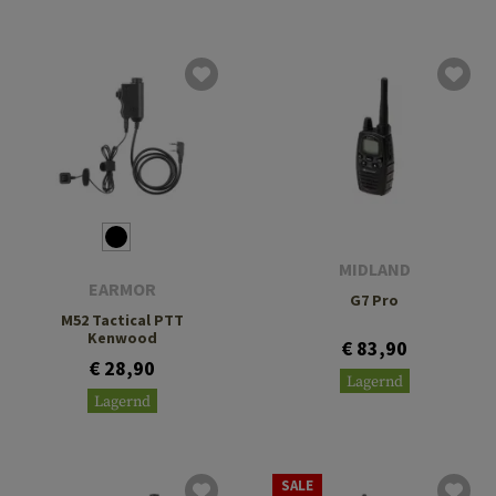
MIDLAND
EARMOR
G7 Pro
M52 Tactical PTT
Kenwood
€ 83,90
€ 28,90
Lagernd
Lagernd
SALE