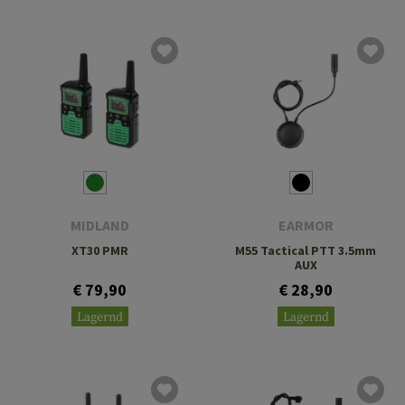
MIDLAND
EARMOR
XT30 PMR
M55 Tactical PTT 3.5mm
AUX
€ 79,90
€ 28,90
Lagernd
Lagernd