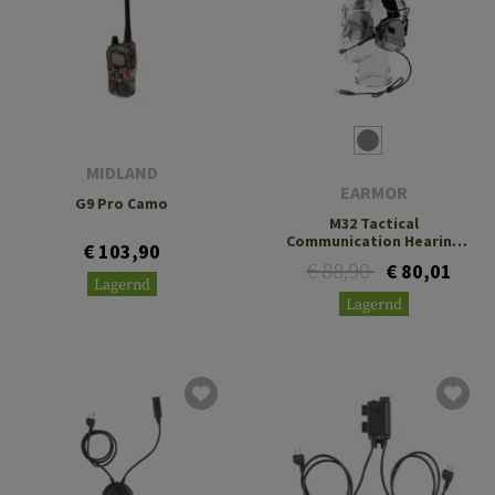
MIDLAND
EARMOR
G9 Pro Camo
M32 Tactical
Communication Hearing
€ 103,90
Protector
€ 88,90
€ 80,01
Lagernd
Lagernd