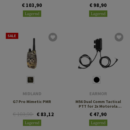
€ 103,90
€ 98,90
Lagernd
Lagernd
SALE
MIDLAND
EARMOR
G7 Pro Mimetic PMR
M56 Dual Comm Tactical
PTT for 2x Motorola
Talkabout
€ 103,90
€ 83,12
€ 47,90
Lagernd
Lagernd