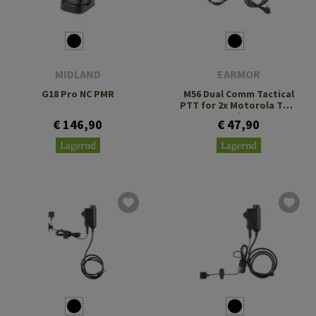
MIDLAND
EARMOR
G18 Pro NC PMR
M56 Dual Comm Tactical
PTT for 2x Motorola Two
Pin
€ 146,90
€ 47,90
Lagernd
Lagernd