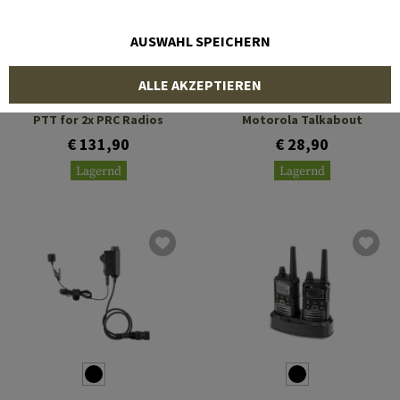
AUSWAHL SPEICHERN
EARMOR
EARMOR
ALLE AKZEPTIEREN
M56 Dual Comm Tactical
M55 Tactical PTT
PTT for 2x PRC Radios
Motorola Talkabout
€ 131,90
€ 28,90
Lagernd
Lagernd