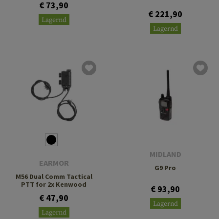
€ 73,90
€ 221,90
Lagernd
Lagernd
MIDLAND
EARMOR
G9 Pro
M56 Dual Comm Tactical
PTT for 2x Kenwood
€ 93,90
€ 47,90
Lagernd
Lagernd