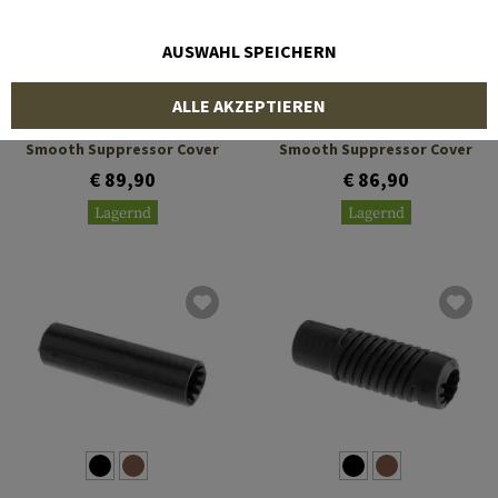
AUSWAHL SPEICHERN
MANTA
MANTA
ALLE AKZEPTIEREN
8 x 1.75 Inch ID Large
7.5 x 1.375 Inch ID Slim
Smooth Suppressor Cover
Smooth Suppressor Cover
€ 89,90
€ 86,90
Lagernd
Lagernd