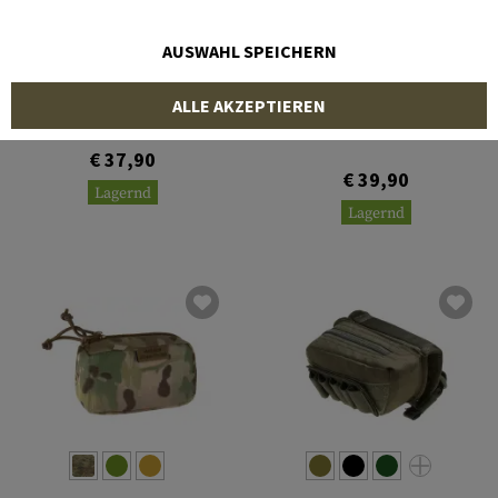
AUSWAHL SPEICHERN
BLUE FORCE GEAR
CLAWGEAR
ALLE AKZEPTIEREN
Ten-Speed Pouch for
Marco Dispenser
Detonator Pouch
€ 37,90
€ 39,90
Lagernd
Lagernd