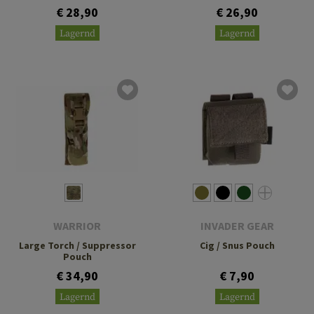
€ 28,90
€ 26,90
Lagernd
Lagernd
WARRIOR
INVADER GEAR
Large Torch / Suppressor
Cig / Snus Pouch
Pouch
€ 34,90
€ 7,90
Lagernd
Lagernd