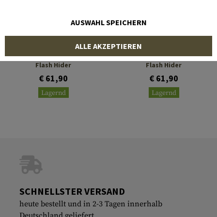
AUSWAHL SPEICHERN
STRIKE INDUSTRIES
STRIKE INDUSTRIES
ALLE AKZEPTIEREN
XLogic AR Widow 3-Prong
XLogic AK Widow 3 Prong
Flash Hider
Flash Hider
€ 61,90
€ 61,90
Lagernd
Lagernd
SCHNELLSTER VERSAND
heute bestellt und in 2-3 Tagen innerhalb
Deutschland geliefert