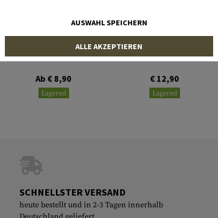
AUSWAHL SPEICHERN
INVADER GEAR
INVADER GEAR
ALLE AKZEPTIEREN
Sniper Net Scarf
Sniper Net Scarf 190x90cm
Ab € 8,90
€ 12,90
Lagernd
Lagernd
SCHNELLSTER VERSAND
heute bestellt und in 2-3 Tagen innerhalb
Deutschland geliefert