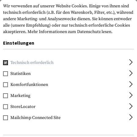
Wir verwenden auf unserer Website Cookies. Einige von ihnen sind
technisch erforderlich (z.B. für den Warenkorb, Filter, etc.), während
andere Marketing- und Analysezwecke dienen. Sie können entweder
alle (unsere Empfehlung) oder nur technisch erforderliche Cookies
akzeptieren.
Mehr Informationen zum Datenschutz lesen.
Einstellungen
Home
Tactical Gear
Plattenträger
Plattenträger
PL
Technisch erforderlich
Blue Force Gear
Statistiken
PLATEminus V2 Carrier
Komfortfunktionen
Marketing
StoreLocator
Mailchimp Connected Site