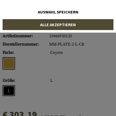
AUSWAHL SPEICHERN
ALLE AKZEPTIEREN
Artikelnummer:
10466930135
Herstellernummer:
MM-PLATE-2-L-CB
Farbe:
Coyote
Größe:
L
L
€ 303,19