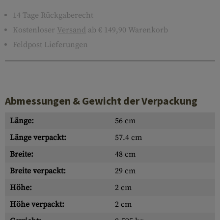
14 Tage Rückgaberecht
Kostenloser
Versand
ab € 149,90 Warenkorb
Feldpost Lieferungen
Abmessungen & Gewicht der Verpackung
Länge:
56 cm
Länge verpackt:
57.4 cm
Breite:
48 cm
Breite verpackt:
29 cm
Höhe:
2 cm
Höhe verpackt:
2 cm