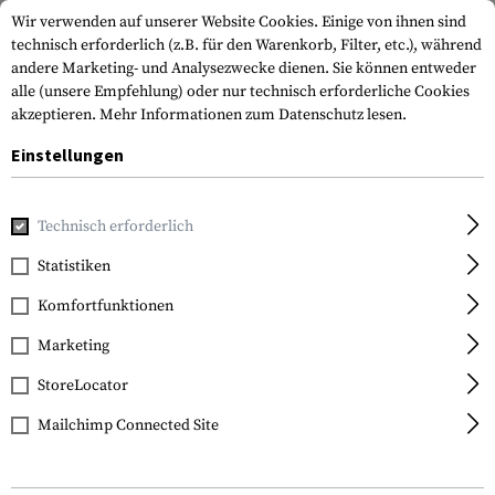
Wir verwenden auf unserer Website Cookies. Einige von ihnen sind
technisch erforderlich (z.B. für den Warenkorb, Filter, etc.), während
andere Marketing- und Analysezwecke dienen. Sie können entweder
alle (unsere Empfehlung) oder nur technisch erforderliche Cookies
akzeptieren.
Mehr Informationen zum Datenschutz lesen.
Einstellungen
Home
Tactical Gear
Pouches
Dienstausrüstungstasch
Technisch erforderlich
Statistiken
FILTER
Komfortfunktionen
Marketing
SALE
SALE
StoreLocator
Mailchimp Connected Site