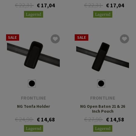
€ 22,31
€ 22,31
€ 17,04
€ 17,04
Lagernd
Lagernd
SALE
SALE
FRONTLINE
FRONTLINE
NG Tonfa Holder
NG Open Baton 21 & 26
Inch Pouch
€ 24,90
€ 27,90
€ 14,68
€ 14,58
Lagernd
Lagernd