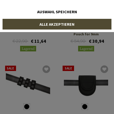
AUSWAHL SPEICHERN
FRONTLINE
FRONTLINE
ALLE AKZEPTIEREN
NG Key Holder
NG Double Pistol Mag
Pouch for 9mm
€ 22,90
€ 54,90
€ 11,64
€ 30,94
Lagernd
Lagernd
SALE
SALE