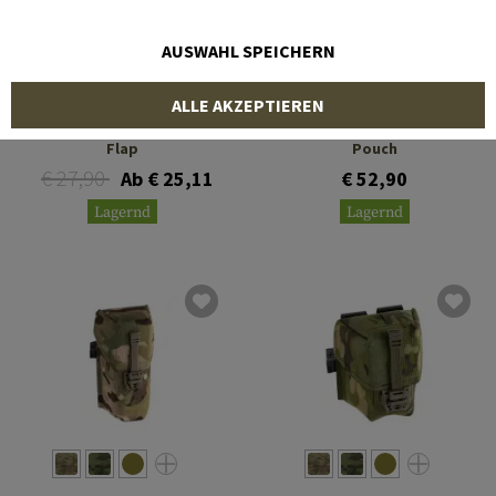
AUSWAHL SPEICHERN
TEMPLAR'S GEAR
BLUE FORCE GEAR
ALLE AKZEPTIEREN
Flashbang Pouch with Full
Single Frag Grenade
Flap
Pouch
€ 27,90
Ab € 25,11
€ 52,90
Lagernd
Lagernd