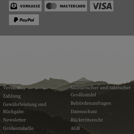
VORKASSE
MASTERCARD
SERVICE
ARMAMAT
Kontakt
Händlerbereich
Versand
Militärischer und taktischer
Großhandel
Zahlung
Behördenanfragen
Gewährleistung und
Rückgabe
Datenschutz
Newsletter
Rücktrittsrecht
Größentabelle
AGB