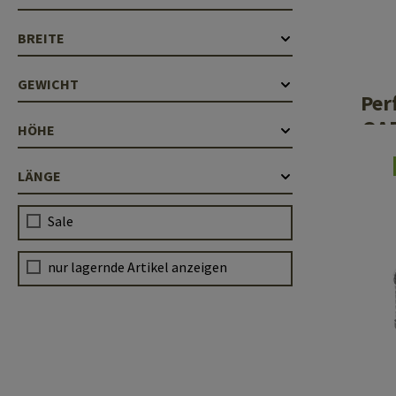
Hülsenauswurfschilde
Reinigungskits
BREITE
Laufhüllen
GEWICHT
Gasblöcke
Per
QAB
HÖHE
Abdeckungen für Verschlussöffnungen
1.3
Diverses
LÄNGE
Sale
nur lagernde Artikel anzeigen