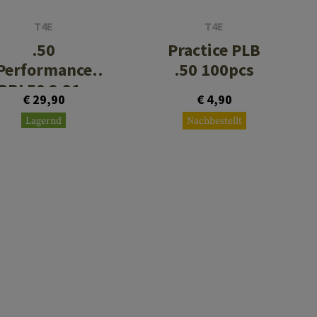
T4E
T4E
.50
Practice PLB
Performance
.50 100pcs
RBI 50 2.91g
€ 29,90
€ 4,90
100rds
Lagernd
Nachbestellt