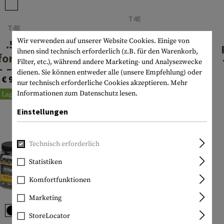
T4E
T4E
.50 Practice
.50
Wir verwenden auf unserer Website Cookies. Einige von
RUB 50 1.23g
ihnen sind technisch erforderlich (z.B. für den Warenkorb,
formance
500rds
Filter, etc.), während andere Marketing- und Analysezwecke
 50 Balls
€ 36,90
dienen. Sie können entweder alle (unsere Empfehlung) oder
€ 9,90
6g 100rds
nur technisch erforderliche Cookies akzeptieren.
Mehr
Lagernd
Informationen zum Datenschutz lesen.
Lagernd
Einstellungen
Technisch erforderlich
Statistiken
Komfortfunktionen
Marketing
StoreLocator