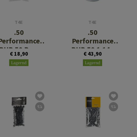
T4E
T4E
.50
.50
Performance
Performance
RUB 50 Prec
RUB 50 1.14g
€ 18,90
€ 43,90
0.75g 50rds
500rds
Lagernd
Lagernd