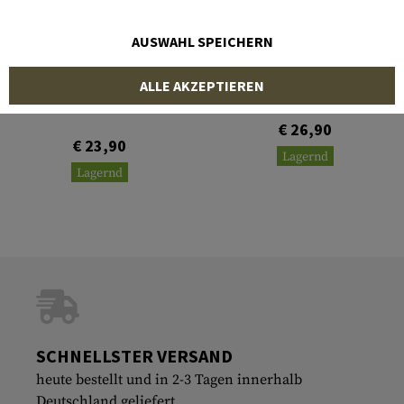
AUSWAHL SPEICHERN
CLAWGEAR
MANTA
ALLE AKZEPTIEREN
AUG Heatshield Keymod
M-LOK Covers 3pcs Kit
€ 26,90
€ 23,90
Lagernd
Lagernd
SCHNELLSTER VERSAND
heute bestellt und in 2-3 Tagen innerhalb
Deutschland geliefert