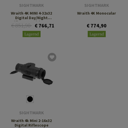
SIGHTMARK
SIGHTMARK
Wraith 4K MINI 4-32x32
Wraith 4K Monocular
Digital Day/Night
Riflescope with Long
€ 851,90
€ 766,71
€ 774,90
Mount
Lagernd
Lagernd
SIGHTMARK
Wraith 4k Mini 2-16x32
Digital Riflescope