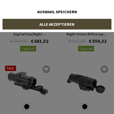
AUSWAHL SPEICHERN
SIGHTMARK
SIGHTMARK
ALLE AKZEPTIEREN
Wraith 4K MINI 2-16x32
Wraith 4K 2-16x32 Digital
Digital Day/Night
Night Vision Riflescope
Riflescope with Long
with Long Mount
€ 851,90
€ 687,90
€ 681,52
€ 550,32
Mount
Lagernd
Lagernd
SALE