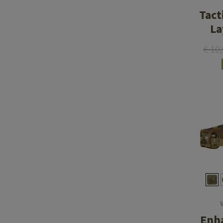
Tact
La
€ 10
Enh