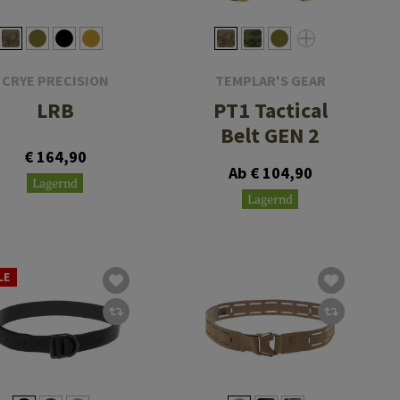
CRYE PRECISION
TEMPLAR'S GEAR
LRB
PT1 Tactical
Belt GEN 2
€ 164,90
Ab € 104,90
Lagernd
Lagernd
LE