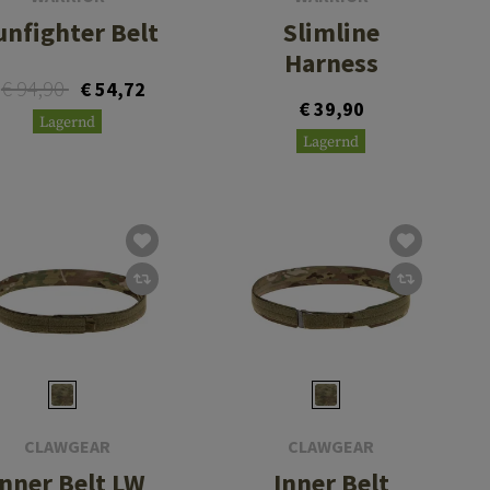
unfighter Belt
Slimline
Harness
€ 94,90
€ 54,72
€ 39,90
Lagernd
Lagernd
CLAWGEAR
CLAWGEAR
Inner Belt LW
Inner Belt