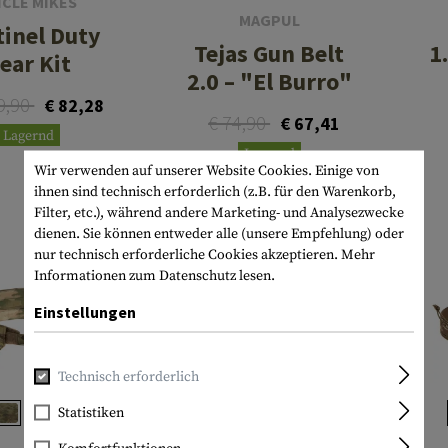
CLE MIKES
MAGPUL
tinel Duty
Tejas Gun Belt
1
ear Kit
2.0 – "El Burro"
9,90
€ 82,28
€ 74,90
€ 67,41
Lagernd
Lagernd
Wir verwenden auf unserer Website Cookies. Einige von
ihnen sind technisch erforderlich (z.B. für den Warenkorb,
Filter, etc.), während andere Marketing- und Analysezwecke
dienen. Sie können entweder alle (unsere Empfehlung) oder
nur technisch erforderliche Cookies akzeptieren.
Mehr
Informationen zum Datenschutz lesen.
Einstellungen
Technisch erforderlich
Statistiken