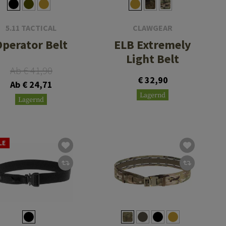
5.11 TACTICAL
CLAWGEAR
Operator Belt
ELB Extremely
Light Belt
Ab € 41,90
€ 32,90
Ab € 24,71
Lagernd
Lagernd
LE