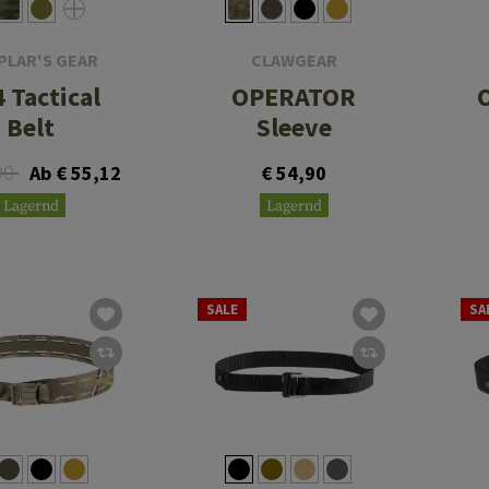
PLAR'S GEAR
CLAWGEAR
 Tactical
OPERATOR
Belt
Sleeve
90
Ab € 55,12
€ 54,90
Lagernd
Lagernd
SALE
SA