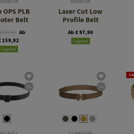
WARRIOR
WARRIOR
te OPS PLB
Laser Cut Low
oter Belt
Profile Belt
 199,90
Ab
Ab € 97,90
€ 159,92
Lagernd
Lagernd
SA
TACBULL
CLAWGEAR