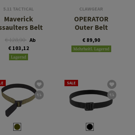
5.11 TACTICAL
CLAWGEAR
Maverick
OPERATOR
ssaulters Belt
Outer Belt
€ 128,90
Ab
€ 89,90
€ 103,12
Mehrheitl. Lagernd
Lagernd
LE
SALE