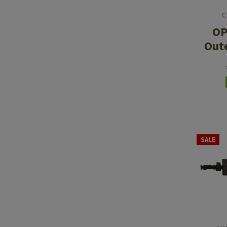
C
OP
Out
SALE