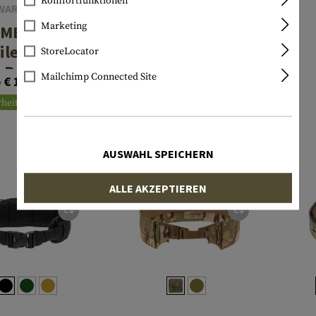
Komfortfunktionen
WARRIOR
TEMPLAR'S GEAR
Marketing
PMB Low
4-Point H-
ile MOLLE
Harness
StoreLocator
Belt
Mailchimp Connected Site
€ 69,90
 € 109,90
Ab € 55,92
heitl. Lagernd
Lagernd
AUSWAHL SPEICHERN
ALLE AKZEPTIEREN