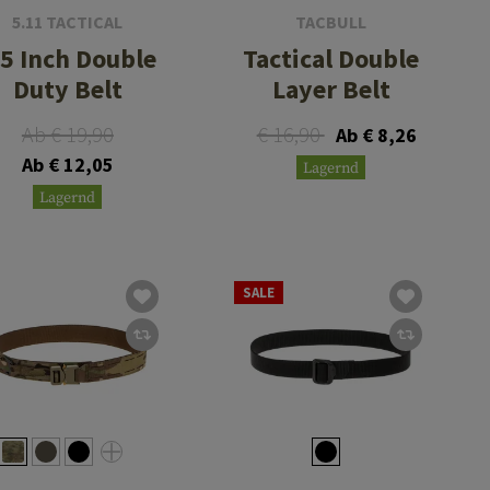
5.11 TACTICAL
TACBULL
.5 Inch Double
Tactical Double
Duty Belt
Layer Belt
Ab € 19,90
€ 16,90
Ab € 8,26
Ab € 12,05
Lagernd
Lagernd
SALE