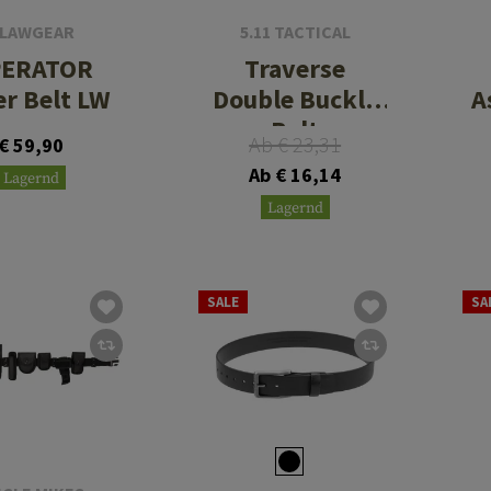
LAWGEAR
5.11 TACTICAL
ERATOR
Traverse
er Belt LW
Double Buckle
A
Belt
Ab € 23,31
€ 59,90
Ab € 16,14
Lagernd
Lagernd
SALE
SA