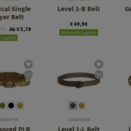
ical Single
Level 1-B Belt
G
yer Belt
€ 69,90
,90
Ab € 5,79
Mehrheitl. Lagernd
Lagernd
WARRIOR
CLAWGEAR
anced PLB
Level 1-L Belt