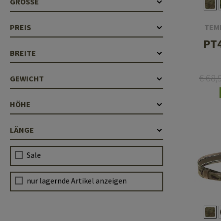
GRÖSSE
Hülsenauswurfschilde
Reinigungskits
TEM
PREIS
Laufhüllen
PT4
BREITE
Gasblöcke
Abdeckungen für Verschlussöffnungen
€ 68,
GEWICHT
Diverses
HÖHE
LÄNGE
Sale
nur lagernde Artikel anzeigen