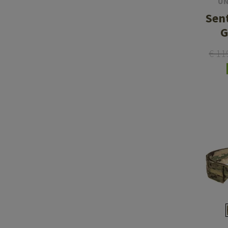
UN
Sen
G
€ 11