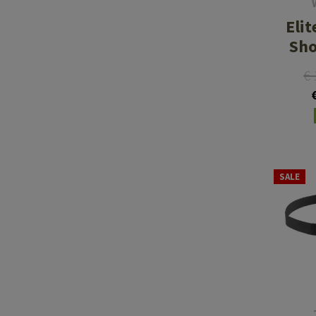
Eli
Sho
€
SALE