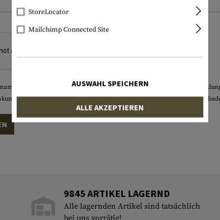
StoreLocator
Mailchimp Connected Site
AUSWAHL SPEICHERN
mamat erhobenen personenbezogenen Daten werden zur Vertragsabwicklung u
skunft, Sperrung oder Löschung dieser Angaben. Weitere Informationen find
ALLE AKZEPTIEREN
EN
9845 ARTIKEL LAGERND
Alle lagernden Artikel sind tatsächlich
bei uns vorrätig!