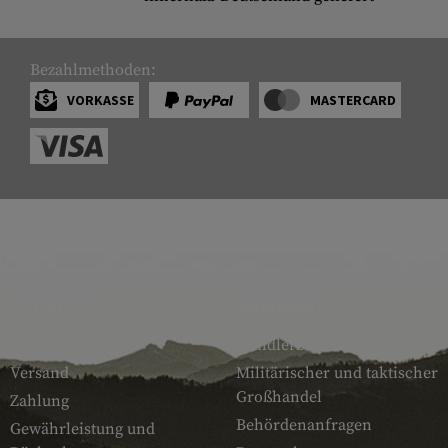
Bezahlmethoden:
VORKASSE
MASTERCARD
SERVICE
ARMAMAT
Kontakt
Händlerbereich
Versand
Militärischer und taktischer
Großhandel
Zahlung
Behördenanfragen
Gewährleistung und