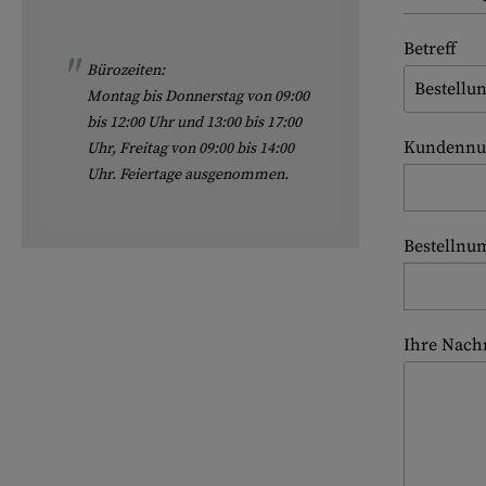
Hülsenauswurfschilde
Reinigungskits
Betreff
Bürozeiten:
Laufhüllen
Montag bis Donnerstag von 09:00
Gasblöcke
bis 12:00 Uhr und 13:00 bis 17:00
Kundenn
Uhr, Freitag von 09:00 bis 14:00
Abdeckungen für Verschlussöffnungen
Uhr. Feiertage ausgenommen.
Diverses
Bestelln
Ihre Nachr