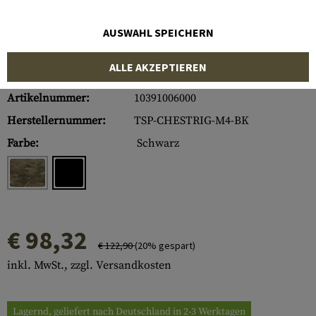
AUSWAHL SPEICHERN
ALLE AKZEPTIEREN
Artikelnummer:
10391006000
Herstellernummer:
TSP-CHESTRIG-M4-BK
Farbe:
Schwarz
€ 98,32
€ 122,90
(20% gespart)
inkl. MwSt., zzgl. Versandkosten
Lagernd, geliefert nach Deutschland in 2-3 Werktagen