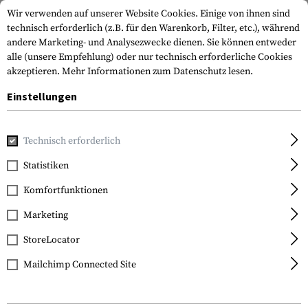
Wir verwenden auf unserer Website Cookies. Einige von ihnen sind
technisch erforderlich (z.B. für den Warenkorb, Filter, etc.), während
andere Marketing- und Analysezwecke dienen. Sie können entweder
alle (unsere Empfehlung) oder nur technisch erforderliche Cookies
akzeptieren.
Mehr Informationen zum Datenschutz lesen.
Einstellungen
Home
Tactical Gear
Chest Rigs
Chest Rigs
Ten-Speed
Technisch erforderlich
Blue Force Gear
Statistiken
Ten-Speed M4 Chest Rig
Komfortfunktionen
Marketing
StoreLocator
Mailchimp Connected Site