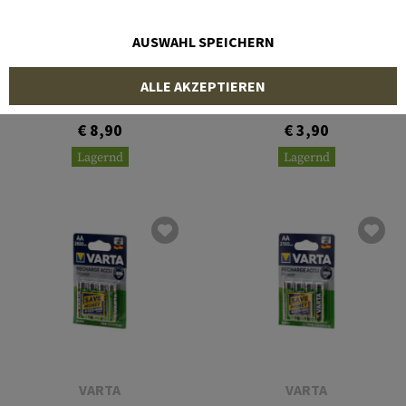
AUSWAHL SPEICHERN
VARTA
VARTA
ALLE AKZEPTIEREN
AAA Rechargable 800mAh
LR1 / N 2pcs
4pcs
€ 8,90
€ 3,90
Lagernd
Lagernd
VARTA
VARTA