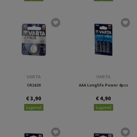
VARTA
VARTA
CR1620
AAA Longlife Power 4pcs
€ 3,90
€ 4,90
Lagernd
Lagernd