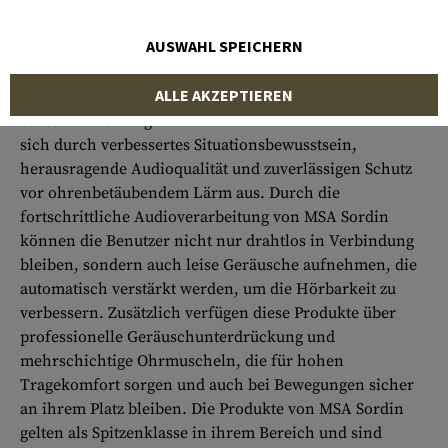
MSA Sordin ist ein renommierter Hersteller von
Headsets, Gehörschutzstöpseln und
AUSWAHL SPEICHERN
Kommunikationsgeräten, die speziell entwickelt
wurden, um den Benutzer vor lauten Geräuschen zu
ALLE AKZEPTIEREN
schützen, während er gleichzeitig den Belastungen von
Stößen und Schlägen standhält. Diese Produkte zeichnen
sich durch verbessertes Situationsbewusstsein,
herausragende Audioqualität und zuverlässigen Schutz
vor ohrenbetäubendem Lärm aus. Durch die
fortschrittliche Audioverarbeitung von MSA Sordin
können die Benutzer nicht nur drahtlos in Verbindung
bleiben, sondern auch leise Geräusche aufnehmen, die
automatisch verstärkt werden, um die Hörbarkeit zu
verbessern. Zusätzlich verfügen diese Produkte über
professionelle Geräuschunterdrückung und
mehrschichtige Ohrmuscheln, die für hohen
Tragekomfort sorgen und auch bei Bewegungen sicher
an ihrem Platz bleiben. Die Produkte von MSA Sordin
gelten als Spitzenklasse in ihrem Bereich und sind