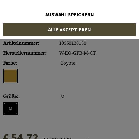
AUSWAHL SPEICHERN
ALLE AKZEPTIEREN
Artikelnummer:
10550130130
Herstellernummer:
W-EO-GFB-M-CT
Farbe:
Coyote
Größe:
M
M
€ 54,72