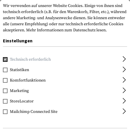
Wir verwenden auf unserer Website Cookies. Einige von ihnen sind
technisch erforderlich (z.B. für den Warenkorb, Filter, etc.), während
andere Marketing- und Analysezwecke dienen. Sie können entweder
alle (unsere Empfehlung) oder nur technisch erforderliche Cookies
akzeptieren.
Mehr Informationen zum Datenschutz lesen.
Einstellungen
Home
Ausrüstung
Schutzausrüstung
Schoner
Kniesc
Technisch erforderlich
Invader Gear
Statistiken
XPD Knee Pads
Komfortfunktionen
Marketing
StoreLocator
Mailchimp Connected Site