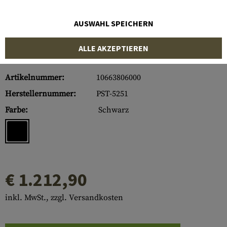
AUSWAHL SPEICHERN
ALLE AKZEPTIEREN
Artikelnummer:
10663806000
Herstellernummer:
PST-5251
Farbe:
Schwarz
€ 1.212,90
inkl. MwSt., zzgl. Versandkosten