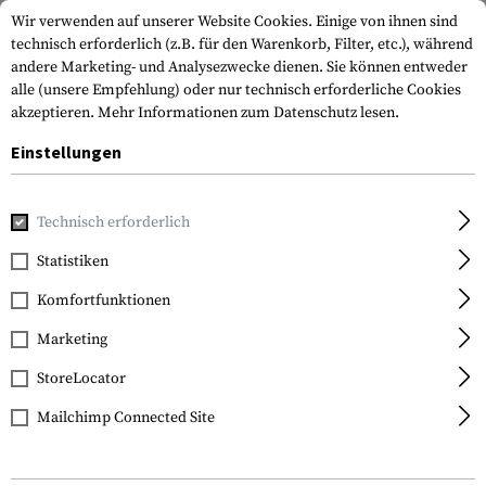
Wir verwenden auf unserer Website Cookies. Einige von ihnen sind
technisch erforderlich (z.B. für den Warenkorb, Filter, etc.), während
andere Marketing- und Analysezwecke dienen. Sie können entweder
alle (unsere Empfehlung) oder nur technisch erforderliche Cookies
akzeptieren.
Mehr Informationen zum Datenschutz lesen.
Einstellungen
Home
Waffenzubehör
Optik & Zielvorrichtungen
Zielfe
Technisch erforderlich
Vortex Optics
Statistiken
Viper PST Gen II 5-25x50
Komfortfunktionen
SFP EBR-4 MOA
Marketing
StoreLocator
Mailchimp Connected Site