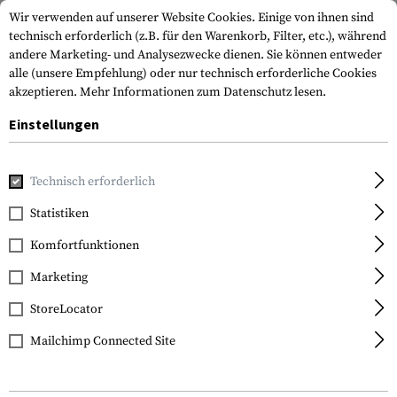
Wir verwenden auf unserer Website Cookies. Einige von ihnen sind
technisch erforderlich (z.B. für den Warenkorb, Filter, etc.), während
andere Marketing- und Analysezwecke dienen. Sie können entweder
alle (unsere Empfehlung) oder nur technisch erforderliche Cookies
akzeptieren.
Mehr Informationen zum Datenschutz lesen.
Einstellungen
Home
Waffenzubehör
Optik & Zielvorrichtungen
Zielfe
Technisch erforderlich
Vortex Optics
Statistiken
Viper HS-T 4-16x44 VMR-
Komfortfunktionen
1 MOA
Marketing
StoreLocator
Mailchimp Connected Site