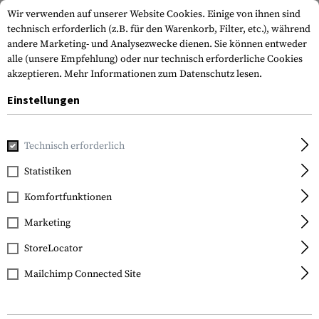
Wir verwenden auf unserer Website Cookies. Einige von ihnen sind
technisch erforderlich (z.B. für den Warenkorb, Filter, etc.), während
andere Marketing- und Analysezwecke dienen. Sie können entweder
alle (unsere Empfehlung) oder nur technisch erforderliche Cookies
akzeptieren.
Mehr Informationen zum Datenschutz lesen.
Einstellungen
Home
Tactical Gear
Patches & Aufnäher
Gestickte Patc
Technisch erforderlich
Clawgear
Statistiken
Turkey Flag Patch
Komfortfunktionen
Marketing
StoreLocator
Mailchimp Connected Site