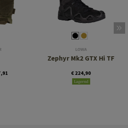
R
LOWA
Zephyr Mk2 GTX Hi TF
7,91
€ 224,90
Lagernd