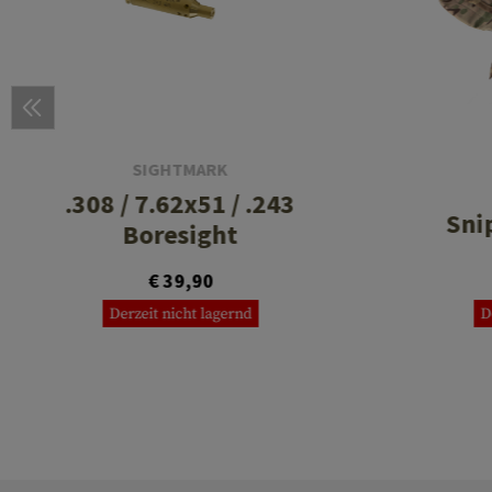
SIGHTMARK
.308 / 7.62x51 / .243
Sni
Boresight
€ 39,90
Derzeit nicht lagernd
D