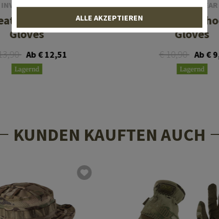
INVADER GEAR
INVADER GEAR
ALLE AKZEPTIEREN
eather Shooting
Half Finger Sho
Gloves
Gloves
13,90
€ 10,90
Ab € 12,51
Ab € 9
Lagernd
Lagernd
KUNDEN KAUFTEN AUCH