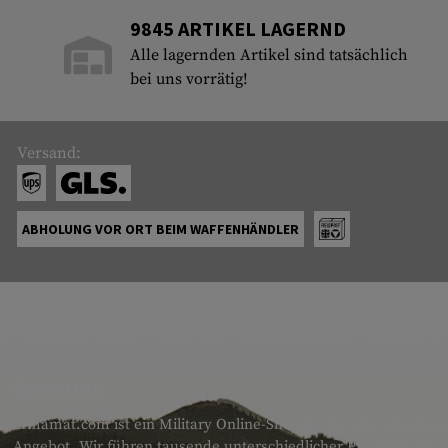
9845 ARTIKEL LAGERND
Alle lagernden Artikel sind tatsächlich
bei uns vorrätig!
Versand:
ABHOLUNG VOR ORT BEIM WAFFENHÄNDLER
ÜBER UNS
armamat.com ist ein Military Online-Shop für Europa mit einem
Angebot. Wir führen tausende unterschiedlicher Produkte für T