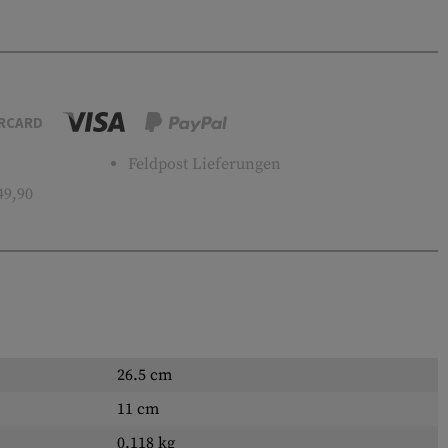
RCARD
Feldpost Lieferungen
49,90
26.5 cm
11 cm
0.118 kg