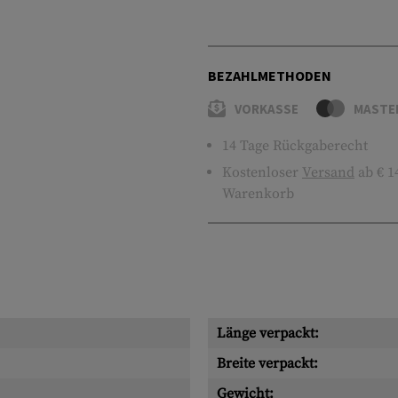
BEZAHLMETHODEN
VORKASSE
MASTE
14 Tage Rückgaberecht
Kostenloser
Versand
ab € 1
Warenkorb
Länge verpackt:
Breite verpackt:
Gewicht: