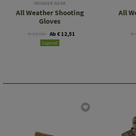
INVADER GEAR
All Weather Shooting
All W
Gloves
€ 13,90
€ 
Ab € 12,51
Lagernd