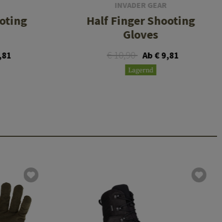
INVADER GEAR
oting
Half Finger Shooting
Gloves
€ 10,90
,81
Ab € 9,81
Lagernd