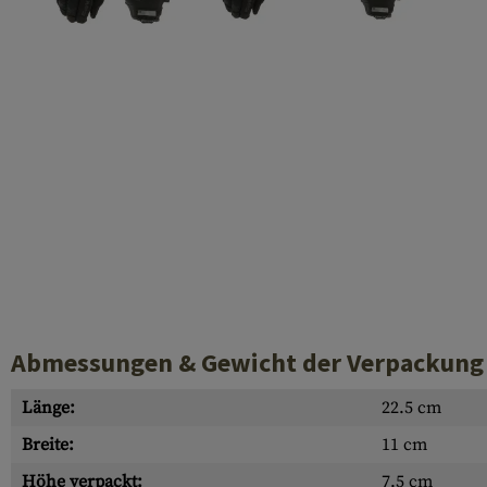
Hülsenauswurfschilde
Reinigungskits
Laufhüllen
Gasblöcke
Abdeckungen für Verschlussöffnungen
Diverses
Abmessungen & Gewicht der Verpackung
Länge:
22.5 cm
Breite:
11 cm
Höhe verpackt:
7.5 cm