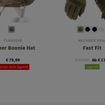
CLAWGEAR
MECHANIX WEA
per Boonie Hat
Fast Fit
€ 19,90
€ 79,99
Ab € 1
erzeit nicht lagernd
Lagernd