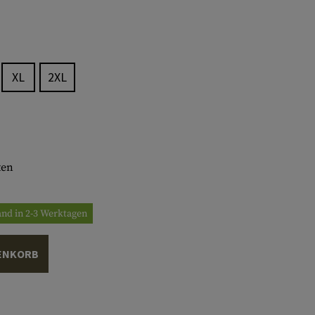
XL
2XL
ten
and in 2-3 Werktagen
ENKORB