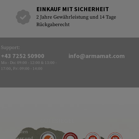
EINKAUF MIT SICHERHEIT
2 Jahre Gewährleistung und 14 Tage
Rückgaberecht
Support:
+43 7252 50900
info@armamat.com
Mo - Do: 09:00 - 12:00 & 13:00 -
17:00, Fr: 09:00 - 14:00
GÜTESIEGEL
 sehr breiten
actical Gear und