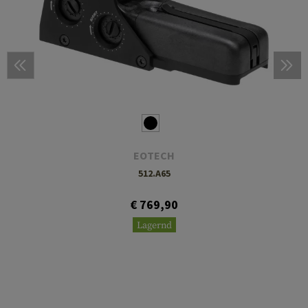
EOTECH
512.A65
€ 769,90
Lagernd