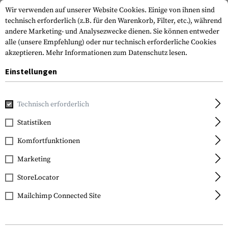
Wir verwenden auf unserer Website Cookies. Einige von ihnen sind
technisch erforderlich (z.B. für den Warenkorb, Filter, etc.), während
andere Marketing- und Analysezwecke dienen. Sie können entweder
alle (unsere Empfehlung) oder nur technisch erforderliche Cookies
akzeptieren.
Mehr Informationen zum Datenschutz lesen.
Einstellungen
Home
Waffenzubehör
Optik & Zielvorrichtungen
Rotpun
Technisch erforderlich
Vortex Optics
Statistiken
Strike Fire II Red Dot
Komfortfunktionen
Sight RG Co-Witness
Marketing
StoreLocator
Mailchimp Connected Site