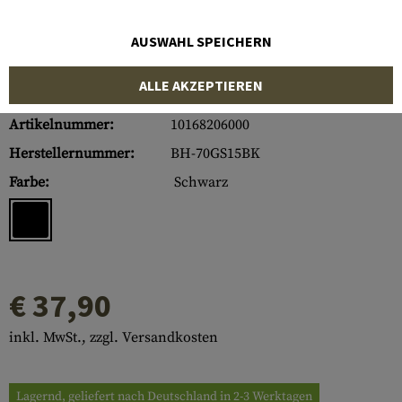
AUSWAHL SPEICHERN
ALLE AKZEPTIEREN
Artikelnummer:
10168206000
Herstellernummer:
BH-70GS15BK
Farbe:
Schwarz
€ 37,90
inkl. MwSt., zzgl. Versandkosten
Lagernd, geliefert nach Deutschland in 2-3 Werktagen