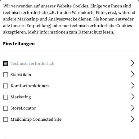
Wir verwenden auf unserer Website Cookies. Einige von ihnen sind
technisch erforderlich (z.B. für den Warenkorb, Filter, etc.), während
andere Marketing- und Analysezwecke dienen. Sie können entweder
alle (unsere Empfehlung) oder nur technisch erforderliche Cookies
akzeptieren.
Mehr Informationen zum Datenschutz lesen.
Einstellungen
Home
Tactical Gear
Riemen
1-Punkt-Riemen
Storm 
Technisch erforderlich
Blackhawk
Statistiken
Storm Sling QD
Komfortfunktionen
Marketing
StoreLocator
Mailchimp Connected Site