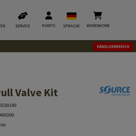
KONTO
WARENKORB
TEN
SERVICE
SPRACHE
HÄNDLERBEREICH
ll Valve Kit
3530100
400200
ote