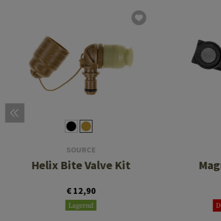
SOURCE
Helix Bite Valve Kit
Magn
€ 12,90
Lagernd
D