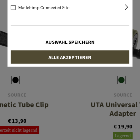
Mailchimp Connected Site
AUSWAHL SPEICHERN
ALLE AKZEPTIEREN
SOURCE
SOURCE
etic Tube Clip
UTA Universal
Adapter
€ 13,90
€ 19,90
erzeit nicht lagernd
Lagernd