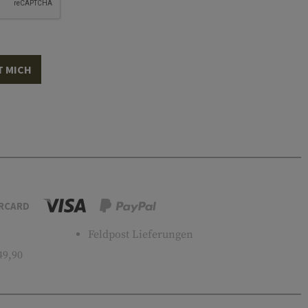
T MICH
RCARD
Feldpost Lieferungen
49,90