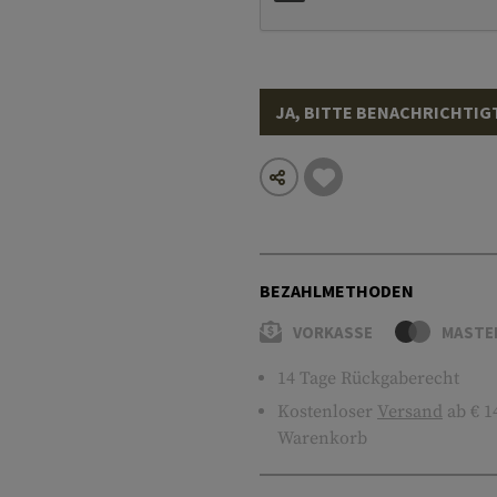
JA, BITTE BENACHRICHTIG
BEZAHLMETHODEN
VORKASSE
MASTE
14 Tage Rückgaberecht
Kostenloser
Versand
ab € 1
Warenkorb