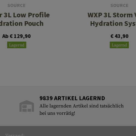
SOURCE
SOURCE
r 3L Low Profile
WXP 3L Storm 
dration Pouch
Hydration Sy
Ab € 129,90
€ 43,90
Lagernd
Lagernd
9839 ARTIKEL LAGERND
Alle lagernden Artikel sind tatsächlich
bei uns vorrätig!
Versand: