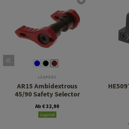
LEAPERS
AR15 Ambidextrous
HE509T
45/90 Safety Selector
Ab € 32,90
Lagernd