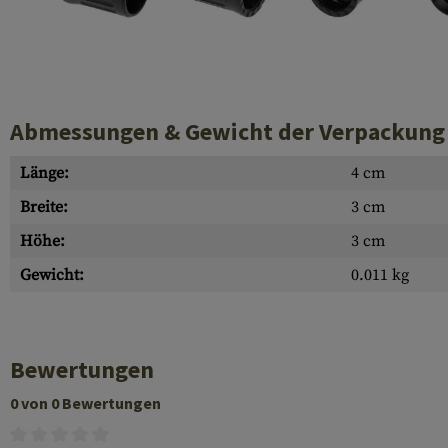
Hülsenauswurfschilde
Reinigungskits
Laufhüllen
Gasblöcke
Abmessungen & Gewicht der Verpackung
Abdeckungen für Verschlussöffnungen
Länge:
4 cm
Diverses
Breite:
3 cm
Höhe:
3 cm
Gewicht:
0.011 kg
Bewertungen
0 von 0 Bewertungen