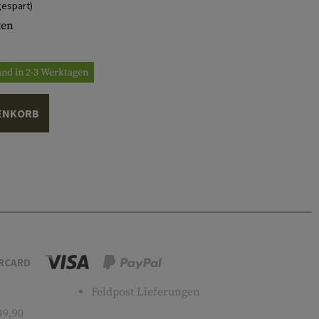
espart)
ten
and in 2-3 Werktagen
ENKORB
RCARD
Feldpost Lieferungen
49,90