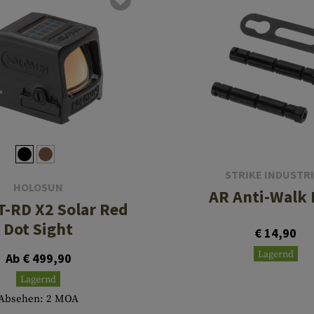
STRIKE INDUSTR
HOLOSUN
AR Anti-Walk 
-RD X2 Solar Red
Dot Sight
€ 14,90
Lagernd
Ab € 499,90
Lagernd
Absehen: 2 MOA