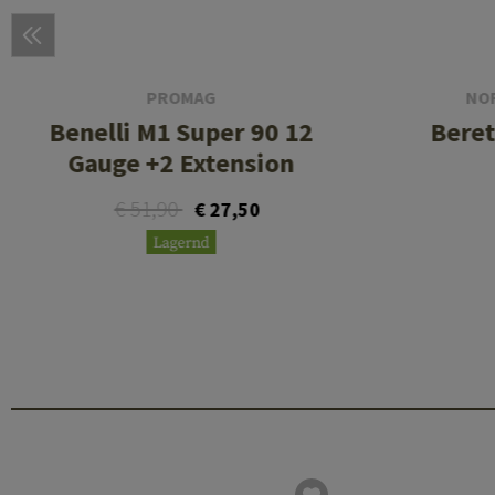
PROMAG
NO
Benelli M1 Super 90 12
Beret
Gauge +2 Extension
€ 51,90
€ 27,50
Lagernd