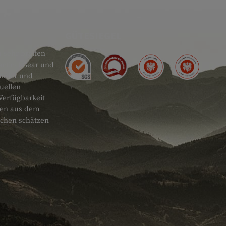
GÜTESIEGEL
 sehr breiten
actical Gear und
ändler und
uellen
Verfügbarkeit
onen aus dem
schen schätzen