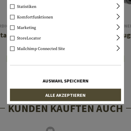
Statistiken
Komfortfunktionen
RDIC COMPONENTS
NORDIC COMPONE
Marketing
ta 12 Gauge Nut
Benelli 12 Gaug
StoreLocator
Mailchimp Connected Site
€ 59,90
€ 66,90
Lagernd
Lagernd
AUSWAHL SPEICHERN
ALLE AKZEPTIEREN
KUNDEN KAUFTEN AUCH