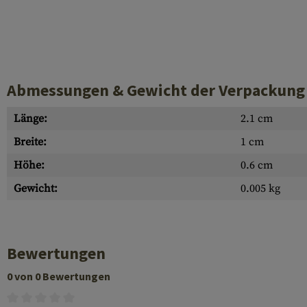
Hülsenauswurfschilde
Reinigungskits
Laufhüllen
Gasblöcke
Abmessungen & Gewicht der Verpackung
Abdeckungen für Verschlussöffnungen
Länge:
2.1 cm
Diverses
Breite:
1 cm
Höhe:
0.6 cm
Gewicht:
0.005 kg
Bewertungen
0 von 0 Bewertungen