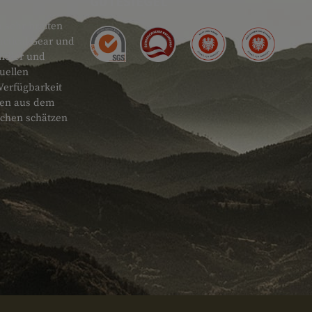
GÜTESIEGEL
 sehr breiten
actical Gear und
ändler und
uellen
Verfügbarkeit
onen aus dem
schen schätzen