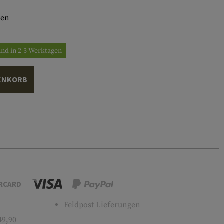
ten
and in 2-3 Werktagen
ENKORB
RCARD
Feldpost Lieferungen
49,90