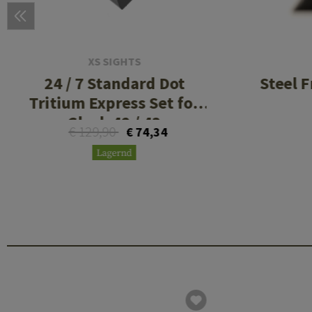
XS SIGHTS
24 / 7 Standard Dot
Steel 
Tritium Express Set for
Glock 42 / 43
€ 129,90
€ 74,34
Lagernd