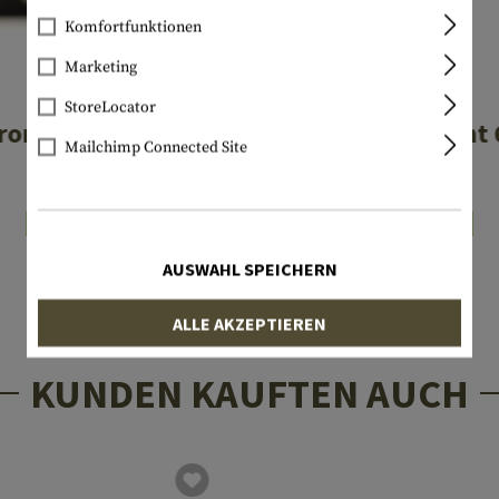
Komfortfunktionen
Marketing
GLOCK
GLOCK
StoreLocator
Front Sight 4.1mm
Steel Rear Sigh
Mailchimp Connected Site
€ 12,90
€ 14,90
Lagernd
Lagernd
AUSWAHL SPEICHERN
ALLE AKZEPTIEREN
KUNDEN KAUFTEN AUCH