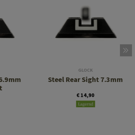
GLOCK
t 6.9mm
Steel Rear Sight 7.3mm
t
€ 14,90
Lagernd