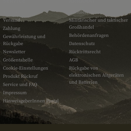
SERVICE
ARMAMAT
Kontakt
Händlerbereich
Versand
Militärischer und taktischer
Großhandel
Zahlung
Behördenanfragen
Gewährleistung und
Rückgabe
Datenschutz
Newsletter
Rücktrittsrecht
Größentabelle
AGB
Cookie-Einstellungen
Rückgabe von
elektronischen Altgeräten
Produkt Rückruf
und Batterien
Service und FAQ
Impressum
HinweisgeberInnen Portal