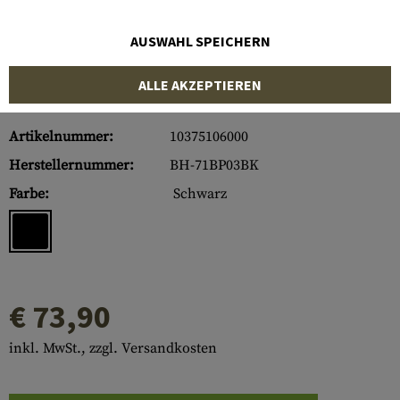
AUSWAHL SPEICHERN
ALLE AKZEPTIEREN
Artikelnummer:
10375106000
Herstellernummer:
BH-71BP03BK
Farbe:
Schwarz
€ 73,90
inkl. MwSt., zzgl. Versandkosten