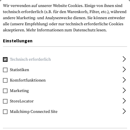
Wir verwenden auf unserer Website Cookies. Einige von ihnen sind
technisch erforderlich (z.B. für den Warenkorb, Filter, etc.), während
andere Marketing- und Analysezwecke dienen. Sie können entweder
alle (unsere Empfehlung) oder nur technisch erforderliche Cookies
akzeptieren.
Mehr Informationen zum Datenschutz lesen.
Einstellungen
Home
Waffenzubehör
Waffenauflagen
Zweibeine
Spo
Technisch erforderlich
Blackhawk
Statistiken
Sportster 6.0-9.0 Inch
Komfortfunktionen
Bipod
Marketing
StoreLocator
Mailchimp Connected Site