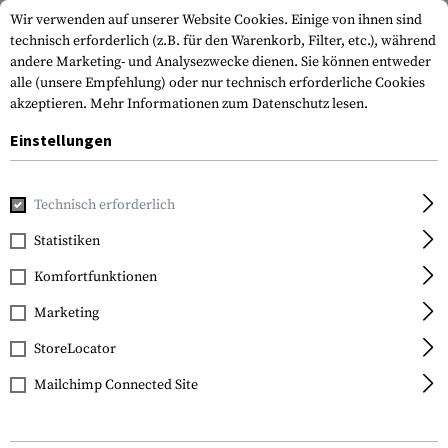
Wir verwenden auf unserer Website Cookies. Einige von ihnen sind
technisch erforderlich (z.B. für den Warenkorb, Filter, etc.), während
andere Marketing- und Analysezwecke dienen. Sie können entweder
alle (unsere Empfehlung) oder nur technisch erforderliche Cookies
akzeptieren.
Mehr Informationen zum Datenschutz lesen.
Einstellungen
Home
Tactical Gear
Patches & Aufnäher
Gummi-Patche
Technisch erforderlich
JTG
Statistiken
Special Forces Tab
Komfortfunktionen
Rubber Patch
Marketing
StoreLocator
Mailchimp Connected Site