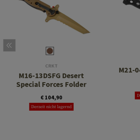
CRKT
M21-0
M16-13DSFG Desert
Special Forces Folder
D
€ 104,90
Derzeit nicht lagernd