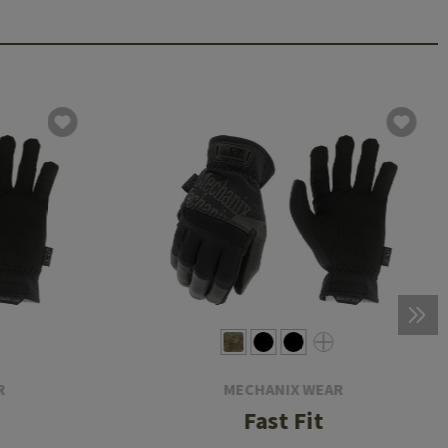
R
MECHANIX WEAR
Fast Fit