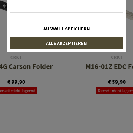
AUSWAHL SPEICHERN
ALLE AKZEPTIEREN
CRKT
CRKT
4G Carson Folder
M16-01Z EDC F
€ 99,90
€ 59,90
erzeit nicht lagernd
Derzeit nicht lager