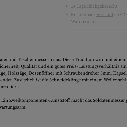
14 Tage Rückgaberecht
Kostenloser
Versand
ab € 1
Warenkorb
ldaten mit Taschenmessern aus. Diese Tradition wird mit einem
Sicherheit, Qualität und ein gutes Preis- Leistungsverhältnis
 Klinge, Holzsäge, Dosenöffner mit Schraubendreher 3mm, Kaps
endet. Zusätzlich ist die Schneideklinge mit einem Wellensch
rretiert.
 Ein Zweikomponenten-Kunststoff macht das Soldatenmesser grif
 wartungsarm.