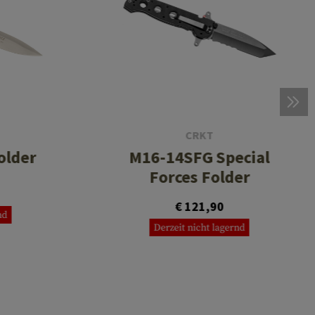
CRKT
older
M16-14SFG Special
Forces Folder
€ 121,90
nd
Derzeit nicht lagernd