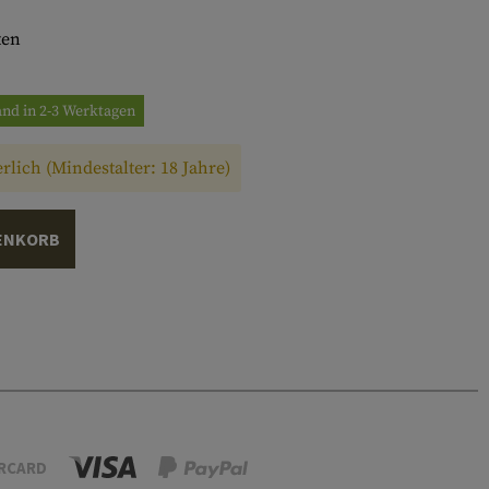
ten
and in 2-3 Werktagen
rlich (Mindestalter: 18 Jahre)
ENKORB
RCARD