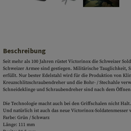
Hülsenauswurfschilde
Reinigungskits
Laufhüllen
Gasblöcke
Abdeckungen für Verschlussöffnungen
Beschreibung
Diverses
Seit mehr als 100 Jahren rüstet Victorinox die Schweizer So
Schweizer Armee sind gestiegen. Militärische Tauglichkeit, 
erfüllt. Nur bester Edelstahl wird für die Produktion von
Kreuzschlitzschraubendreher und die Bohr- / Stechahle verw
Schneideklinge und Schraubendreher sind nach dem Öffnen a
Die Technologie macht auch bei den Griffschalen nicht Halt.
Und natürlich ist auch das neue Victorinox-Soldatenmesser
Farbe: Grün / Schwarz
Länge: 111 mm