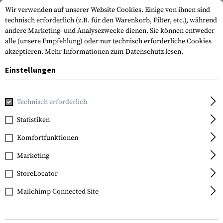
Wir verwenden auf unserer Website Cookies. Einige von ihnen sind
technisch erforderlich (z.B. für den Warenkorb, Filter, etc.), während
andere Marketing- und Analysezwecke dienen. Sie können entweder
alle (unsere Empfehlung) oder nur technisch erforderliche Cookies
akzeptieren.
Mehr Informationen zum Datenschutz lesen.
Einstellungen
Home
Tactical Gear
Pouches
Magazintaschen
Pisto
Technisch erforderlich
Warrior
Statistiken
Single Quick Mag 9mm
Komfortfunktionen
Marketing
StoreLocator
Mailchimp Connected Site