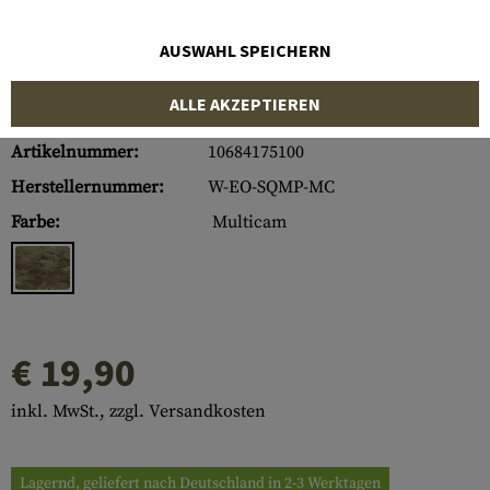
AUSWAHL SPEICHERN
ALLE AKZEPTIEREN
Artikelnummer:
10684175100
Herstellernummer:
W-EO-SQMP-MC
Farbe:
Multicam
€ 19,90
inkl. MwSt., zzgl. Versandkosten
Lagernd, geliefert nach Deutschland in 2-3 Werktagen