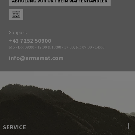
ABHOLUNG VOR ORT BEIM WAFFENHÄNDLER
Support:
+43 7252 50900
Mo - Do: 09:00 - 12:00 & 13:00 - 17:00, Fr: 09:00 - 14:00
info@armamat.com
SERVICE