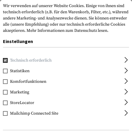
Wir verwenden auf unserer Website Cookies. Einige von ihnen sind
technisch erforderlich (z.B. für den Warenkorb, Filter, etc.), während
andere Marketing- und Analysezwecke dienen. Sie können entweder
alle (unsere Empfehlung) oder nur technisch erforderliche Cookies
akzeptieren.
Mehr Informationen zum Datenschutz lesen.
Einstellungen
Home
Ausrüstung
Messer
Klappmesser
Sentinel Cli
Technisch erforderlich
Victorinox
Statistiken
Sentinel Clip One Hand
Komfortfunktionen
Marketing
StoreLocator
Mailchimp Connected Site