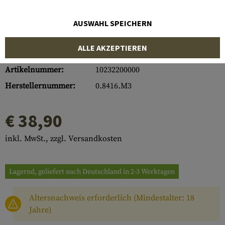
AUSWAHL SPEICHERN
ALLE AKZEPTIEREN
Artikelnummer:
10232200000
Herstellernummer:
0.8416.M3
€ 38,90
inkl. MwSt., zzgl. Versandkosten
Lagernd, geliefert nach Deutschland in 2-3 Werktagen
Altersnachweis erforderlich (Mindestalter: 18
Jahre)