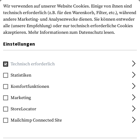
Wir verwenden auf unserer Website Cookies. Einige von ihnen sind
technisch erforderlich (z.B. für den Warenkorb, Filter, etc.), während
andere Marketing- und Analysezwecke dienen. Sie können entweder
alle (unsere Empfehlung) oder nur technisch erforderliche Cookies
akzeptieren.
Mehr Informationen zum Datenschutz lesen.
Einstellungen
Home
Waffenzubehör
Optik & Zielvorrichtungen
Zielfe
Technisch erforderlich
Vortex Optics
Statistiken
Razor Gen II 4.5-27x56
Komfortfunktionen
EBR-7C MRAD
Marketing
StoreLocator
Mailchimp Connected Site