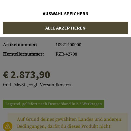
AUSWAHL SPEICHERN
ALLE AKZEPTIEREN
Artikelnummer:
10921400000
Herstellernummer:
RZR-42708
€ 2.873,90
inkl. MwSt., zzgl. Versandkosten
Lagernd, geliefert nach Deutschland in 2-3 Werktagen
Auf Grund deines gewählten Landes und anderen
Bedingungen, darfst du dieses Produkt nicht