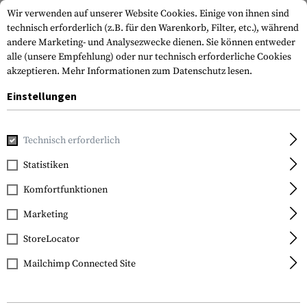
Wir verwenden auf unserer Website Cookies. Einige von ihnen sind
technisch erforderlich (z.B. für den Warenkorb, Filter, etc.), während
andere Marketing- und Analysezwecke dienen. Sie können entweder
alle (unsere Empfehlung) oder nur technisch erforderliche Cookies
akzeptieren.
Mehr Informationen zum Datenschutz lesen.
Einstellungen
Home
Tactical Gear
Riemen
Sling Swivels
QDM Quick 
Technisch erforderlich
Magpul
Statistiken
QDM Quick Disconnect
Komfortfunktionen
Sling Swivel
Marketing
StoreLocator
Mailchimp Connected Site