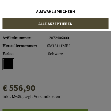
AUSWAHL SPEICHERN
ALLE AKZEPTIEREN
Artikelnummer:
12072406000
Herstellernummer:
SM13141MR2
Farbe:
Schwarz
€ 556,90
inkl. MwSt., zzgl. Versandkosten