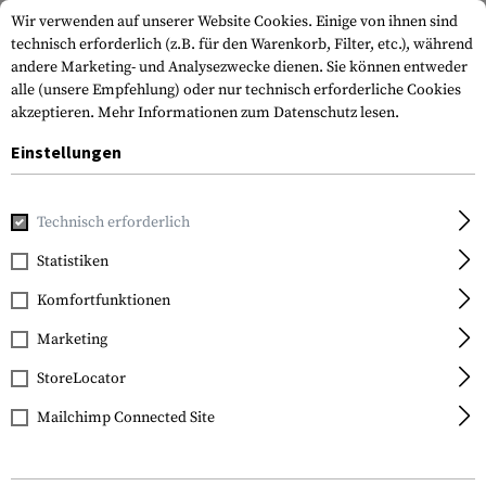
Wir verwenden auf unserer Website Cookies. Einige von ihnen sind
technisch erforderlich (z.B. für den Warenkorb, Filter, etc.), während
andere Marketing- und Analysezwecke dienen. Sie können entweder
alle (unsere Empfehlung) oder nur technisch erforderliche Cookies
akzeptieren.
Mehr Informationen zum Datenschutz lesen.
Einstellungen
Home
Waffenzubehör
Optik & Zielvorrichtungen
Zielfe
Technisch erforderlich
Sightmark
Statistiken
Presidio 3-18x50 MR2
Komfortfunktionen
FFP Riflescope
Marketing
StoreLocator
Mailchimp Connected Site