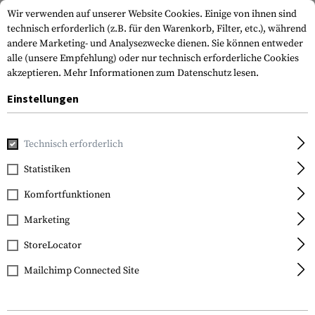
Wir verwenden auf unserer Website Cookies. Einige von ihnen sind
technisch erforderlich (z.B. für den Warenkorb, Filter, etc.), während
andere Marketing- und Analysezwecke dienen. Sie können entweder
alle (unsere Empfehlung) oder nur technisch erforderliche Cookies
akzeptieren.
Mehr Informationen zum Datenschutz lesen.
Einstellungen
Home
Outdoor & Survival
Werkzeuge
Multitools
Pow
Technisch erforderlich
SOG Knives
Statistiken
PowerLock EOD
Komfortfunktionen
Marketing
StoreLocator
Mailchimp Connected Site