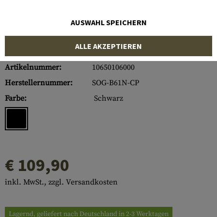
AUSWAHL SPEICHERN
ALLE AKZEPTIEREN
Artikelnummer:
10650106000
Herstellernummer:
SOG-B61N-CP
Farbe:
Schwarz
€ 109,90
inkl. MwSt., zzgl. Versandkosten
Lagernd, geliefert nach Deutschland in 2-3 Werktagen