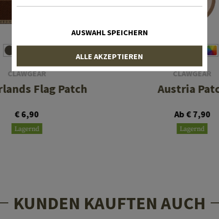
AUSWAHL SPEICHERN
ALLE AKZEPTIEREN
CLAWGEAR
CLAWGEAR
lands Flag Patch
Austria Pat
€ 6,90
Ab € 7,90
Lagernd
Lagernd
KUNDEN KAUFTEN AUCH