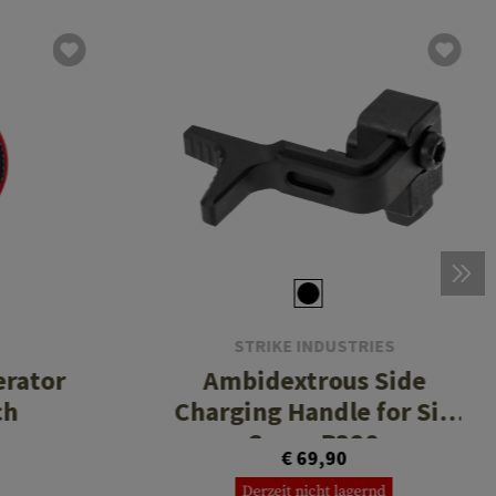
STRIKE INDUSTRIES
erator
Ambidextrous Side
ch
Charging Handle for Sig
Sauer P320
€ 69,90
Derzeit nicht lagernd