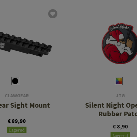
CLAWGEAR
JTG
ear Sight Mount
Silent Night Op
Rubber Pat
€ 89,90
€ 8,90
Lagernd
Lagernd