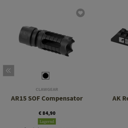
CLAWGEAR
AR15 SOF Compensator
AK R
€ 84,90
Lagernd