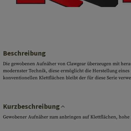
Hülsenauswurfschilde
Reinigungskits
Laufhüllen
Gasblöcke
Abdeckungen für Verschlussöffnungen
Beschreibung
Diverses
Die gewobenen Aufnäher von Clawgear überzeugen mit herausr
modernster Technik, diese ermöglicht die Herstellung eine
konventionellen Klettflächen bleibt der für diese Serie verwe
Kurzbeschreibung
Gewobener Aufnäher zum anbringen auf Klettflächen, hohe 