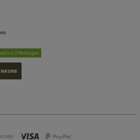
ten
and in 2-3 Werktagen
ENKORB
RCARD