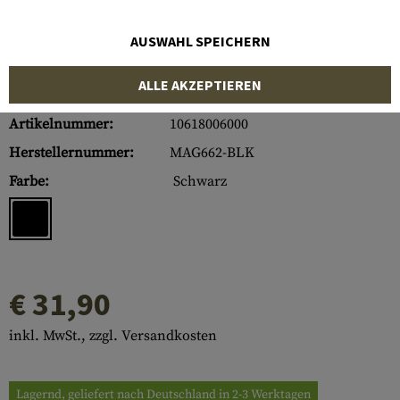
AUSWAHL SPEICHERN
ALLE AKZEPTIEREN
Artikelnummer:
10618006000
Herstellernummer:
MAG662-BLK
Farbe:
Schwarz
€ 31,90
inkl. MwSt., zzgl. Versandkosten
Lagernd, geliefert nach Deutschland in 2-3 Werktagen