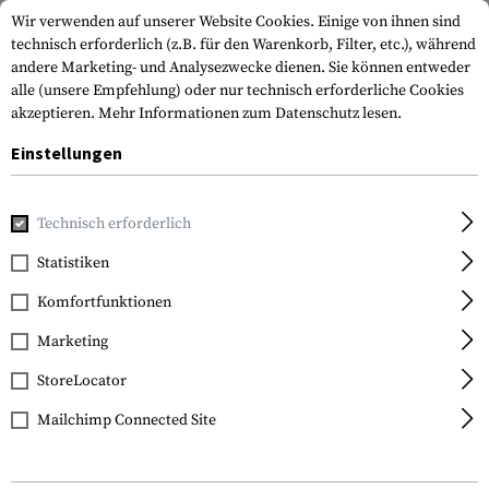
Wir verwenden auf unserer Website Cookies. Einige von ihnen sind
technisch erforderlich (z.B. für den Warenkorb, Filter, etc.), während
andere Marketing- und Analysezwecke dienen. Sie können entweder
alle (unsere Empfehlung) oder nur technisch erforderliche Cookies
akzeptieren.
Mehr Informationen zum Datenschutz lesen.
Einstellungen
Home
Waffenzubehör
Magazine
Pistolenmagazine
P
Technisch erforderlich
Magpul
Statistiken
PMAG 27 9x19 for Glock
Komfortfunktionen
Marketing
StoreLocator
Mailchimp Connected Site