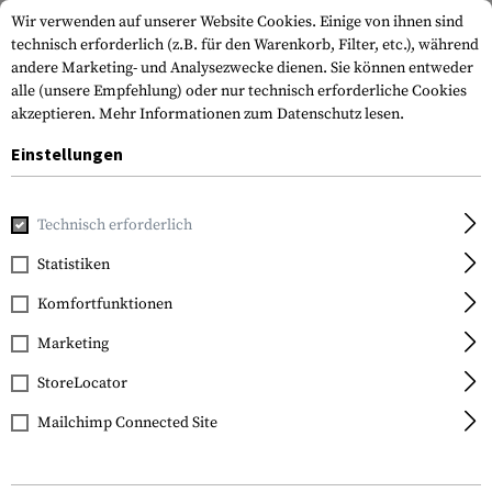
Wir verwenden auf unserer Website Cookies. Einige von ihnen sind
technisch erforderlich (z.B. für den Warenkorb, Filter, etc.), während
andere Marketing- und Analysezwecke dienen. Sie können entweder
alle (unsere Empfehlung) oder nur technisch erforderliche Cookies
akzeptieren.
Mehr Informationen zum Datenschutz lesen.
Einstellungen
Home
Tactical Gear
Holster
Gürtelholster
Paddle Hol
Technisch erforderlich
IMI Defense
Statistiken
Paddle Holster for
Komfortfunktionen
Glock 17
Marketing
StoreLocator
Mailchimp Connected Site