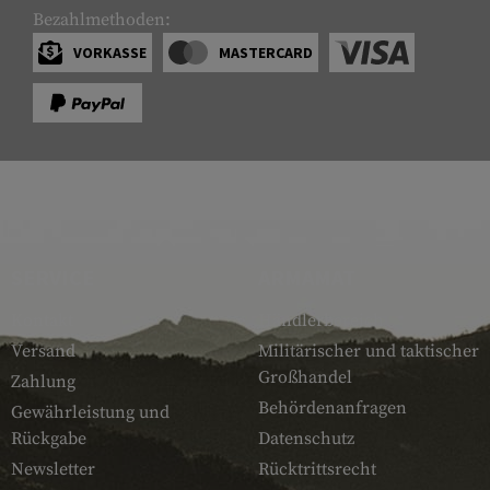
Bezahlmethoden:
VORKASSE
MASTERCARD
SERVICE
ARMAMAT
Kontakt
Händlerbereich
Versand
Militärischer und taktischer
Großhandel
Zahlung
Behördenanfragen
Gewährleistung und
Rückgabe
Datenschutz
Newsletter
Rücktrittsrecht