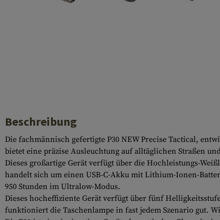
Hülsenauswurfschilde
Reinigungskits
Laufhüllen
Gasblöcke
Abdeckungen für Verschlussöffnungen
Diverses
Beschreibung
Die fachmännisch gefertigte P30 NEW Precise Tactical, entw
bietet eine präzise Ausleuchtung auf alltäglichen Straßen un
Dieses großartige Gerät verfügt über die Hochleistungs-Wei
handelt sich um einen USB-C-Akku mit Lithium-Ionen-Batterie
950 Stunden im Ultralow-Modus.
Dieses hocheffiziente Gerät verfügt über fünf Helligkeitss
funktioniert die Taschenlampe in fast jedem Szenario gut. W