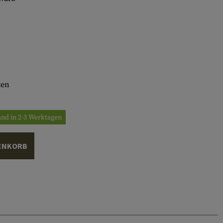
ten
and in 2-3 Werktagen
ENKORB