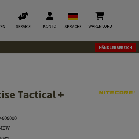
KONTO
WARENKORB
TEN
SERVICE
SPRACHE
HÄNDLERBEREICH
se Tactical +
4606000
 NEW
warz