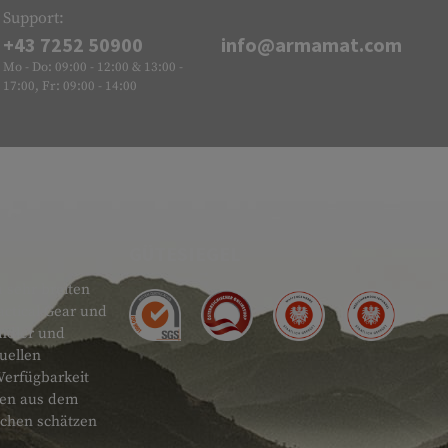
Support:
+43 7252 50900
info@armamat.com
Mo - Do: 09:00 - 12:00 & 13:00 -
17:00, Fr: 09:00 - 14:00
GÜTESIEGEL
 sehr breiten
actical Gear und
ändler und
uellen
Verfügbarkeit
onen aus dem
schen schätzen