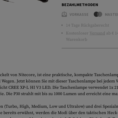
BEZAHLMETHODEN
VORKASSE
MASTE
14 Tage Rückgaberecht
Kostenloser
Versand
ab € 1
Warenkorb
ickelt von Nitecore, ist eine praktische, kompakte Taschenla
d Wegen. Jetzt können Sie mit dieser Taschenlampe bei jedem We
ßlicht CREE XP-L HI V3 LED. Die Taschenlampe verwendet 1x 21
. Die P30 strahlt mit bis zu 1000 Lumen und erreicht eine max
tufen (Turbo, High, Medium, Low und Ultralow) und drei Spezia
ie bereits erwähnt, werden die Modi über den taktischen Heck-