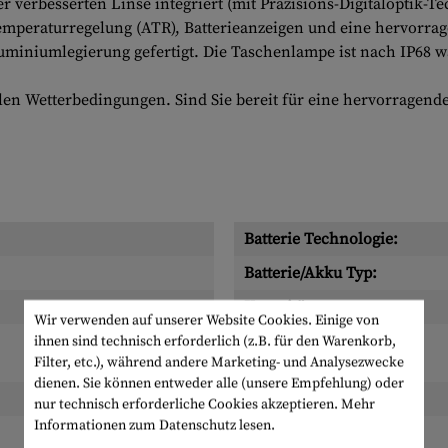
einer verbesserten Linse integriert (mit Präzisions-Digitalopti
Temperaturregelung (ATR), Batterieanzeigen und eine hervorra
luminiumlegierung gefertigt. Die Taschenlampe ist nach IP68 w
len Wetterbedingungen. Sind Sie bereit für eine hervorragende
Batterie Technologie:
Batterie/Akku Typ:
Kapazität:
Wir verwenden auf unserer Website Cookies. Einige von
Lieferumfang:
ihnen sind technisch erforderlich (z.B. für den Warenkorb,
Filter, etc.), während andere Marketing- und Analysezwecke
dienen. Sie können entweder alle (unsere Empfehlung) oder
Spannung:
nur technisch erforderliche Cookies akzeptieren.
Mehr
Informationen zum Datenschutz lesen.
Wiederaufladbar: