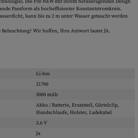
k-Technologie). Die P30 NEW mit ihrem herausragenden Design
gende Passform als hocheffizienter Konstantstromkreis.
asserdicht, kann bis zu 2 m unter Wasser getaucht werden
 Beleuchtung? Wir hoffen, Ihre Antwort lautet JA.
Li-Ion
21700
5000 mAh
Akku / Batterie, Ersatzteil, Gürtelclip,
Handschlaufe, Holster, Ladekabel
3.6 V
Ja