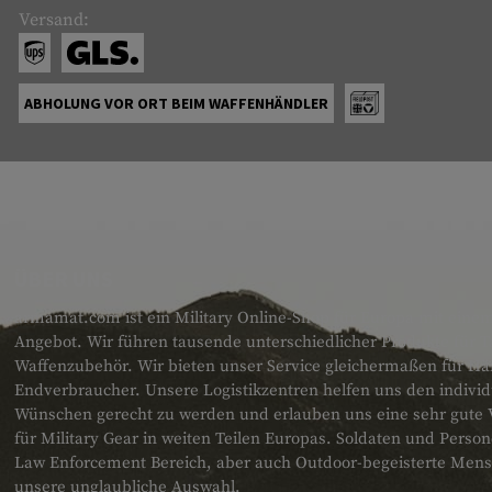
Versand:
ABHOLUNG VOR ORT BEIM WAFFENHÄNDLER
ÜBER UNS
armamat.com ist ein Military Online-Shop für Europa mit einem
Angebot. Wir führen tausende unterschiedlicher Produkte für T
Waffenzubehör. Wir bieten unser Service gleichermaßen für H
Endverbraucher. Unsere Logistikzentren helfen uns den individ
Wünschen gerecht zu werden und erlauben uns eine sehr gute 
für Military Gear in weiten Teilen Europas. Soldaten und Pers
Law Enforcement Bereich, aber auch Outdoor-begeisterte Men
unsere unglaubliche Auswahl.