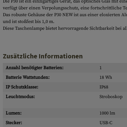
Die P30 ist ein einzigartiges Gerät, das optisches Glas mit 
verfügt über einen Verpolungsschutz, eine fortschrittliche 
Das robuste Gehäuse der P30 NEW ist aus einer eloxierten A
und ist stoßfest bis 1,0 m.
Diese Taschenlampe bietet hervorragende Sichtbarkeit bei al
Zusätzliche Informationen
Anzahl benötigter Batterien:
1
Batterie Wattstunden:
18 Wh
IP Schutzklasse:
IP68
Leuchtmodus:
Stroboskop
Lumen:
1000 lm
Stecker:
USB-C