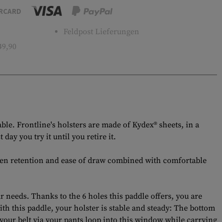
RCARD
Feldpost Lieferungen
49,90
able. Frontline's holsters are made of Kydex® sheets, in a
ay you try it until you retire it.
ween retention and ease of draw combined with comfortable
r needs. Thanks to the 6 holes this paddle offers, you are
ith this paddle, your holster is stable and steady: The bottom
t your belt via your pants loop into this window while carrying