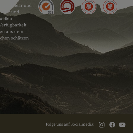
actical Gear und
ändler und
uellen
Verfügbarkeit
onen aus dem
schen schätzen
Folge uns auf Socialmedia: