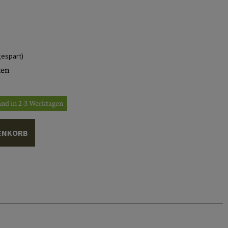
espart)
ten
and in 2-3 Werktagen
ENKORB