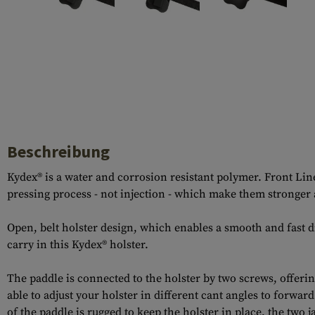
Hülsenauswurfschilde
Reinigungskits
Laufhüllen
Gasblöcke
Abdeckungen für Verschlussöffnungen
Diverses
Beschreibung
Kydex® is a water and corrosion resistant polymer. Front Line’
pressing process - not injection - which make them stronger a
Open, belt holster design, which enables a smooth and fast 
carry in this Kydex® holster.
The paddle is connected to the holster by two screws, offerin
able to adjust your holster in different cant angles to forwar
of the paddle is rugged to keep the holster in place, the two 