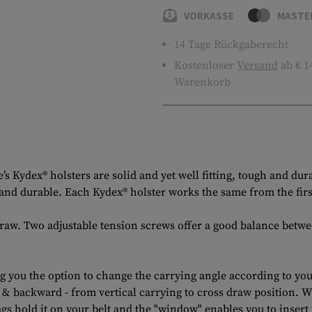
VORKASSE
MASTE
14 Tage Rückgaberecht
Kostenloser
Versand
ab € 1
Warenkorb
s Kydex® holsters are solid and yet well fitting, tough and dur
nd durable. Each Kydex® holster works the same from the first d
draw. Two adjustable tension screws offer a good balance bet
g you the option to change the carrying angle according to you
d & backward - from vertical carrying to cross draw position. W
jags hold it on your belt and the "window" enables you to inser