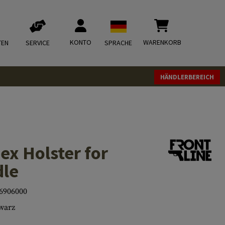
KONTO
WARENKORB
TEN
SERVICE
SPRACHE
HÄNDLERBEREICH
ex Holster for
dle
6906000
warz