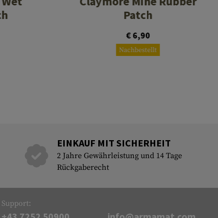
 Wet
Claymore Mine Rubber
ch
Patch
€ 6,90
Nachbestellt
EINKAUF MIT SICHERHEIT
2 Jahre Gewährleistung und 14 Tage
Rückgaberecht
Support:
+43 7252 50900
info@armamat.com