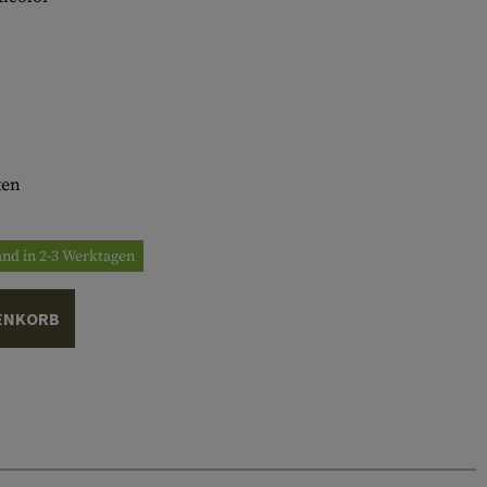
ten
and in 2-3 Werktagen
ENKORB