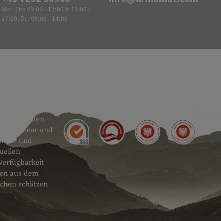
Mo - Do: 09:00 - 12:00 & 13:00 -
17:00, Fr: 09:00 - 14:00
GÜTESIEGEL
 sehr breiten
actical Gear und
ändler und
uellen
Verfügbarkeit
onen aus dem
schen schätzen