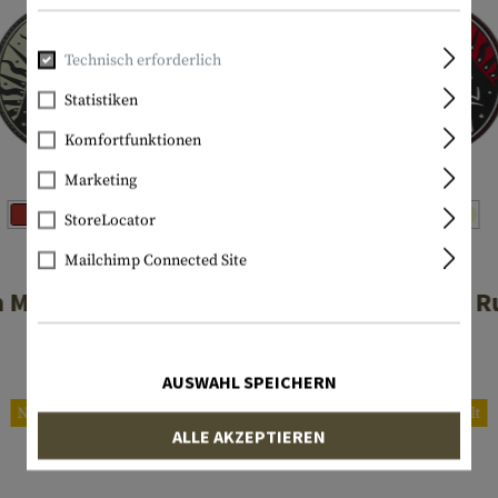
Technisch erforderlich
Statistiken
Komfortfunktionen
Marketing
StoreLocator
Mailchimp Connected Site
JTG
JTG
a Muerte Rubber
Santa Muerte R
Patch
Patch
€ 9,90
€ 9,90
AUSWAHL SPEICHERN
Nachbestellt
Nachbestellt
ALLE AKZEPTIEREN