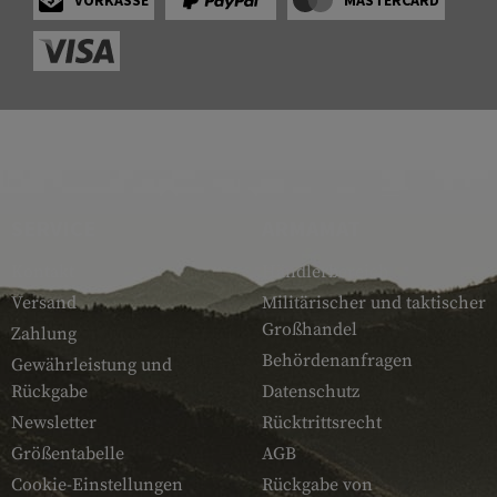
VORKASSE
MASTERCARD
SERVICE
ARMAMAT
Kontakt
Händlerbereich
Versand
Militärischer und taktischer
Großhandel
Zahlung
Behördenanfragen
Gewährleistung und
Rückgabe
Datenschutz
Newsletter
Rücktrittsrecht
Größentabelle
AGB
Cookie-Einstellungen
Rückgabe von