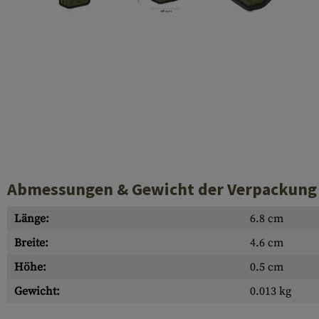
Hülsenauswurfschilde
Reinigungskits
Laufhüllen
Gasblöcke
Abdeckungen für Verschlussöffnungen
Diverses
Abmessungen & Gewicht der Verpackung
Länge:
6.8 cm
Breite:
4.6 cm
Höhe:
0.5 cm
Gewicht:
0.013 kg