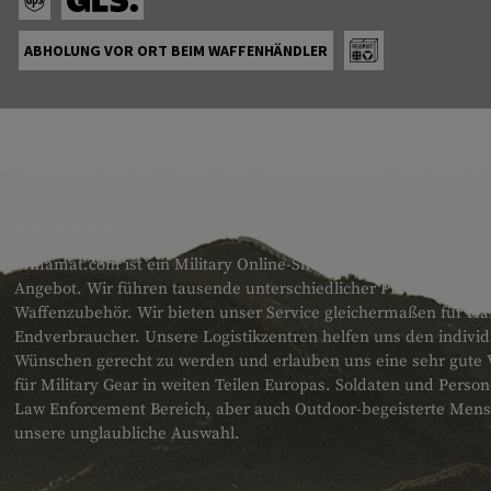
ABHOLUNG VOR ORT BEIM WAFFENHÄNDLER
ÜBER UNS
armamat.com ist ein Military Online-Shop für Europa mit einem
Angebot. Wir führen tausende unterschiedlicher Produkte für T
Waffenzubehör. Wir bieten unser Service gleichermaßen für H
Endverbraucher. Unsere Logistikzentren helfen uns den individ
Wünschen gerecht zu werden und erlauben uns eine sehr gute 
für Military Gear in weiten Teilen Europas. Soldaten und Pers
Law Enforcement Bereich, aber auch Outdoor-begeisterte Men
unsere unglaubliche Auswahl.