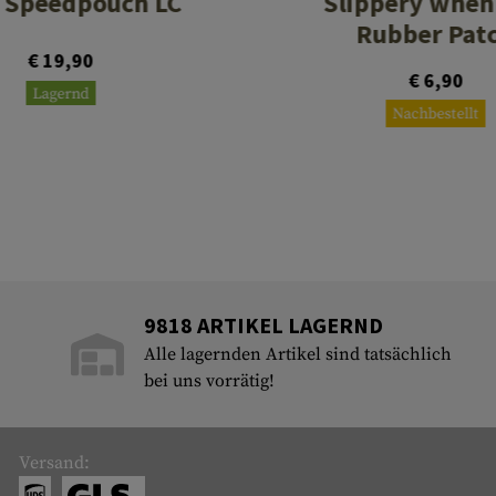
Speedpouch LC
Slippery when
Rubber Pat
€ 19,90
€ 6,90
Lagernd
Nachbestellt
9818 ARTIKEL LAGERND
Alle lagernden Artikel sind tatsächlich
bei uns vorrätig!
Versand: