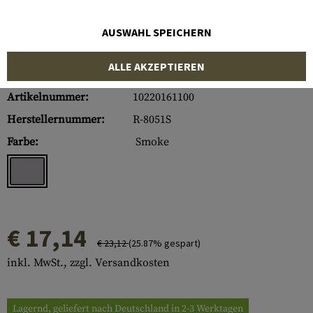
AUSWAHL SPEICHERN
ALLE AKZEPTIEREN
Artikelnummer:
10220161100
Herstellernummer:
R-8051S
Farbe:
Smoke
€ 17,14
€ 23,12
(25.87% gespart)
inkl. MwSt., zzgl. Versandkosten
Lagernd, geliefert nach Deutschland in 2-3 Werktagen