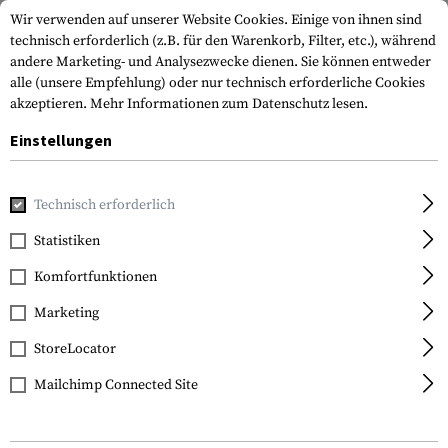
Wir verwenden auf unserer Website Cookies. Einige von ihnen sind
technisch erforderlich (z.B. für den Warenkorb, Filter, etc.), während
andere Marketing- und Analysezwecke dienen. Sie können entweder
alle (unsere Empfehlung) oder nur technisch erforderliche Cookies
akzeptieren.
Mehr Informationen zum Datenschutz lesen.
Einstellungen
Home
Ausrüstung
Schutzausrüstung
Augenschutz
We
Technisch erforderlich
Wiley X
Statistiken
Nerve Goggles Lens
Komfortfunktionen
Marketing
StoreLocator
Mailchimp Connected Site