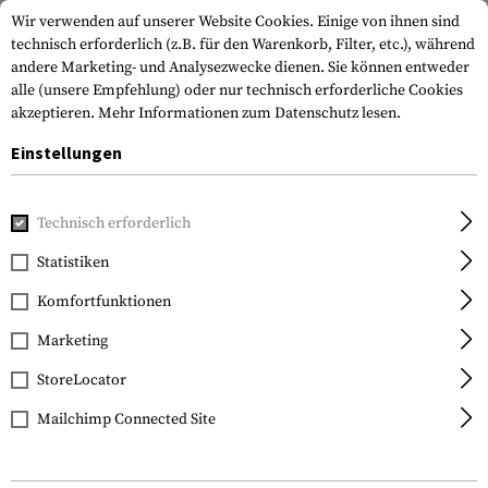
Wir verwenden auf unserer Website Cookies. Einige von ihnen sind
technisch erforderlich (z.B. für den Warenkorb, Filter, etc.), während
andere Marketing- und Analysezwecke dienen. Sie können entweder
alle (unsere Empfehlung) oder nur technisch erforderliche Cookies
akzeptieren.
Mehr Informationen zum Datenschutz lesen.
Einstellungen
Home
Tactical Gear
Riemen
2-Punkt-Riemen
MS3 Sin
Technisch erforderlich
Magpul
Statistiken
MS3 Single QD Gen 2
Komfortfunktionen
Sling
Marketing
StoreLocator
Mailchimp Connected Site