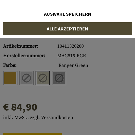
AUSWAHL SPEICHERN
ALLE AKZEPTIEREN
Artikelnummer:
10411320200
Herstellernummer:
MAG515-RGR
Farbe:
Ranger Green
€ 84,90
inkl. MwSt., zzgl. Versandkosten