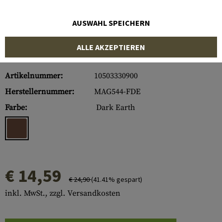
AUSWAHL SPEICHERN
ALLE AKZEPTIEREN
Artikelnummer:
10503330900
Herstellernummer:
MAG544-FDE
Farbe:
Dark Earth
€ 14,59
€ 24,90
(41.41% gespart)
inkl. MwSt., zzgl. Versandkosten