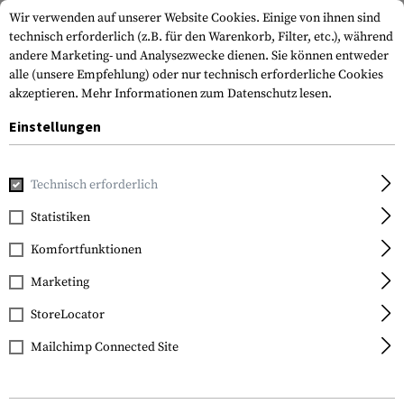
Wir verwenden auf unserer Website Cookies. Einige von ihnen sind
technisch erforderlich (z.B. für den Warenkorb, Filter, etc.), während
andere Marketing- und Analysezwecke dienen. Sie können entweder
alle (unsere Empfehlung) oder nur technisch erforderliche Cookies
akzeptieren.
Mehr Informationen zum Datenschutz lesen.
Einstellungen
Home
Waffenzubehör
Griffe
Griffschalen
MOE 1911 G
Technisch erforderlich
Magpul
Statistiken
MOE 1911 Grip Panels
Komfortfunktionen
TSP Textured
Marketing
StoreLocator
Mailchimp Connected Site